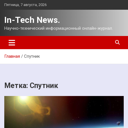
Перейти
Пятница, 7 августа, 2026
к
содержимому
In-Tech News.
Научно-технический информационный онлайн-журнал.
Главная
Спутник
Метка:
Спутник