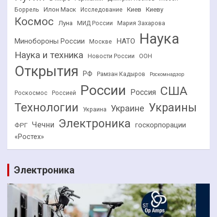
Илон Маск
Киев
Киеву
Боррель
Исследование
Космос
Луна
МИД России
Мария Захарова
Наука
НАТО
Минобороны России
Москве
Наука и техника
Новости России
ООН
Открытия
РФ
Рамзан Кадыров
Роскомнадзор
России
США
Россия
Роскосмос
Россией
Технологии
Украины
Украине
Украина
Электроника
Чечни
госкорпорации
ФРГ
«Ростех»
Электроника