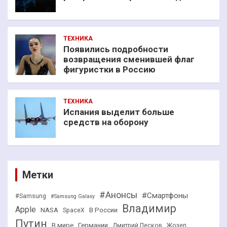
ТЕХНИКА
Появились подробности
возвращения сменившей флаг
фигуристки в Россию
ТЕХНИКА
Испания выделит больше
средств на оборону
Метки
#Анонсы
#Смартфоны
#Samsung
#Samsung Galaxy
Владимир
Apple
NASA
В России
SpaceX
Путин
В мире
Германии
Дмитрий Песков
Жозеп