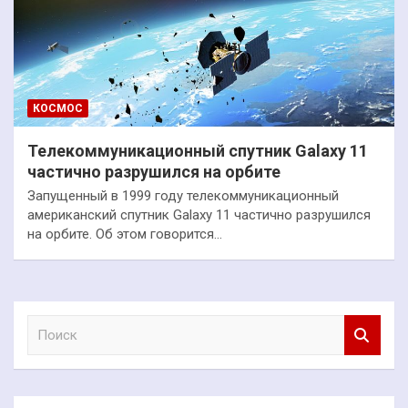
КОСМОС
Телекоммуникационный спутник Galaxy 11
частично разрушился на орбите
Запущенный в 1999 году телекоммуникационный
американский спутник Galaxy 11 частично разрушился
на орбите. Об этом говорится…
П
о
и
с
к