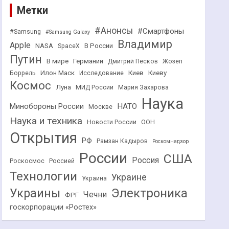
Метки
#Анонсы
#Смартфоны
#Samsung
#Samsung Galaxy
Владимир
Apple
NASA
В России
SpaceX
Путин
В мире
Германии
Дмитрий Песков
Жозеп
Илон Маск
Киев
Киеву
Боррель
Исследование
Космос
Луна
МИД России
Мария Захарова
Наука
НАТО
Минобороны России
Москве
Наука и техника
Новости России
ООН
Открытия
РФ
Рамзан Кадыров
Роскомнадзор
России
США
Россия
Роскосмос
Россией
Технологии
Украине
Украина
Украины
Электроника
Чечни
ФРГ
госкорпорации «Ростех»