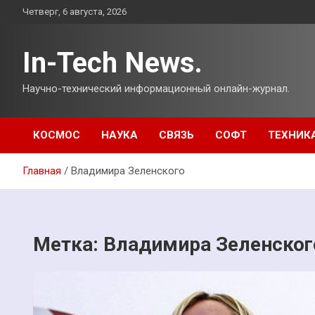
Перейти
Четверг, 6 августа, 2026
к
содержимому
In-Tech News.
Научно-технический информационный онлайн-журнал.
КОСМОС
НАУКА
СВЯЗЬ
СОФТ
ТЕХНИК
Главная
Владимира Зеленского
Метка:
Владимира Зеленског