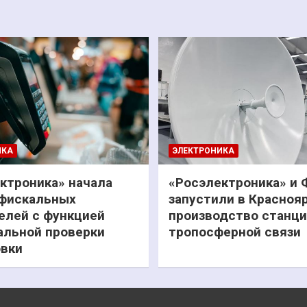
ИКА
ЭЛЕКТРОНИКА
ктроника» начала
«Росэлектроника» и
фискальных
запустили в Красноя
елей с функцией
производство станц
льной проверки
тропосферной связи
вки