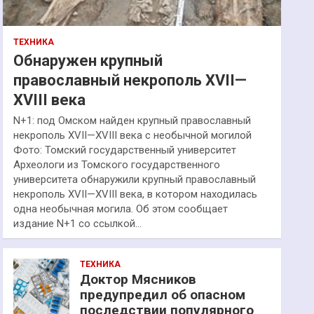
ТЕХНИКА
Обнаружен крупный
православный некрополь XVII—
XVIII века
N+1: под Омском найден крупный православный
некрополь XVII—XVIII века с необычной могилой
Фото: Томский государственный университет
Археологи из Томского государственного
университета обнаружили крупный православный
некрополь XVII—XVIII века, в котором находилась
одна необычная могила. Об этом сообщает
издание N+1 со ссылкой…
ТЕХНИКА
Доктор Мясников
предупредил об опасном
последствии популярного