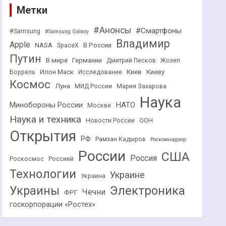
Метки
#Анонсы
#Смартфоны
#Samsung
#Samsung Galaxy
Владимир
Apple
NASA
В России
SpaceX
Путин
В мире
Германии
Дмитрий Песков
Жозеп
Илон Маск
Киев
Киеву
Боррель
Исследование
Космос
Луна
МИД России
Мария Захарова
Наука
НАТО
Минобороны России
Москве
Наука и техника
Новости России
ООН
Открытия
РФ
Рамзан Кадыров
Роскомнадзор
России
США
Россия
Роскосмос
Россией
Технологии
Украине
Украина
Украины
Электроника
Чечни
ФРГ
госкорпорации «Ростех»