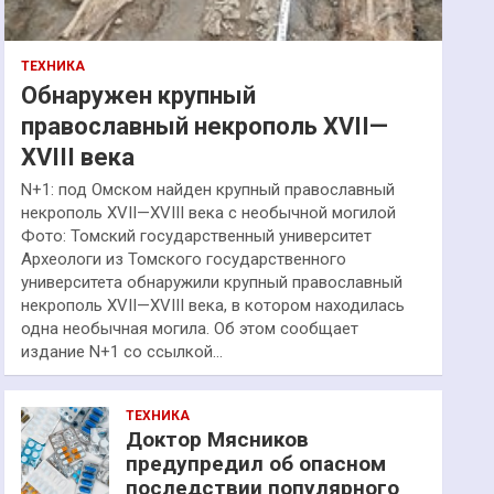
ТЕХНИКА
Обнаружен крупный
православный некрополь XVII—
XVIII века
N+1: под Омском найден крупный православный
некрополь XVII—XVIII века с необычной могилой
Фото: Томский государственный университет
Археологи из Томского государственного
университета обнаружили крупный православный
некрополь XVII—XVIII века, в котором находилась
одна необычная могила. Об этом сообщает
издание N+1 со ссылкой…
ТЕХНИКА
Доктор Мясников
предупредил об опасном
последствии популярного