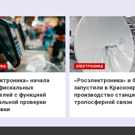
ИКА
ЭЛЕКТРОНИКА
ктроника» начала
«Росэлектроника» и
фискальных
запустили в Красноя
елей с функцией
производство станц
льной проверки
тропосферной связи
вки