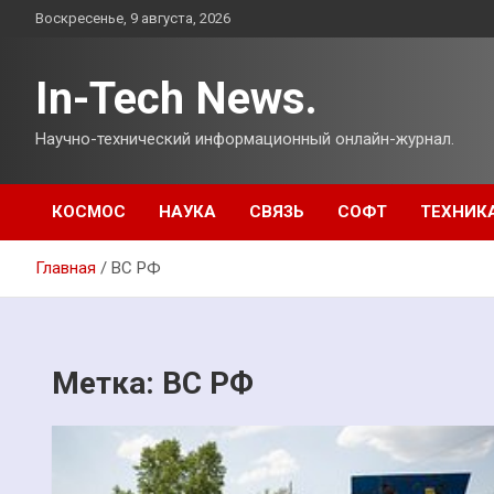
Перейти
Воскресенье, 9 августа, 2026
к
содержимому
In-Tech News.
Научно-технический информационный онлайн-журнал.
КОСМОС
НАУКА
СВЯЗЬ
СОФТ
ТЕХНИК
Главная
ВС РФ
Метка:
ВС РФ