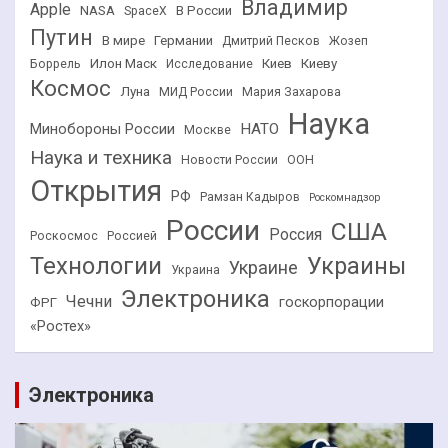
Владимир
Apple
NASA
В России
SpaceX
Путин
В мире
Германии
Дмитрий Песков
Жозеп
Илон Маск
Киев
Киеву
Боррель
Исследование
Космос
Луна
МИД России
Мария Захарова
Наука
НАТО
Минобороны России
Москве
Наука и техника
Новости России
ООН
Открытия
РФ
Рамзан Кадыров
Роскомнадзор
России
США
Россия
Роскосмос
Россией
Технологии
Украины
Украине
Украина
Электроника
Чечни
госкорпорации
ФРГ
«Ростех»
Электроника