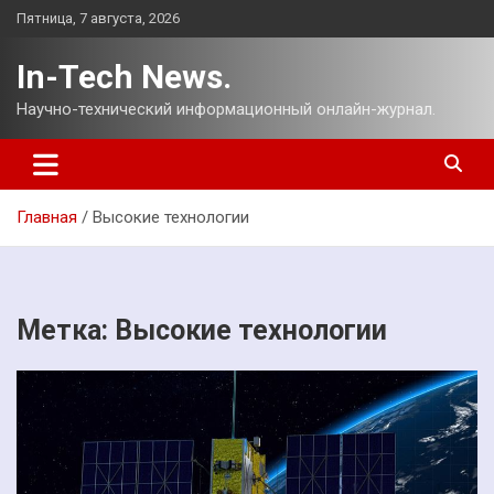
Перейти
Пятница, 7 августа, 2026
к
содержимому
In-Tech News.
Научно-технический информационный онлайн-журнал.
Главная
Высокие технологии
Метка:
Высокие технологии