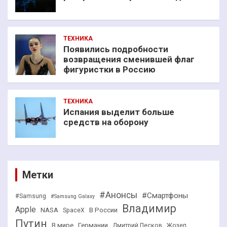
ТЕХНИКА
Появились подробности
возвращения сменившей флаг
фигуристки в Россию
ТЕХНИКА
Испания выделит больше
средств на оборону
Метки
#Анонсы
#Смартфоны
#Samsung
#Samsung Galaxy
Владимир
Apple
NASA
В России
SpaceX
Путин
В мире
Германии
Дмитрий Песков
Жозеп