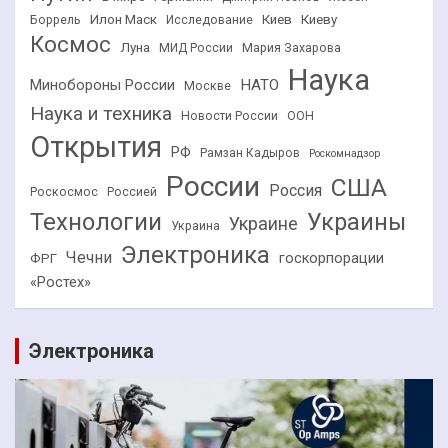
Илон Маск
Киев
Киеву
Боррель
Исследование
Космос
Луна
МИД России
Мария Захарова
Наука
НАТО
Минобороны России
Москве
Наука и техника
Новости России
ООН
Открытия
РФ
Рамзан Кадыров
Роскомнадзор
России
США
Россия
Роскосмос
Россией
Технологии
Украины
Украине
Украина
Электроника
Чечни
госкорпорации
ФРГ
«Ростех»
Электроника