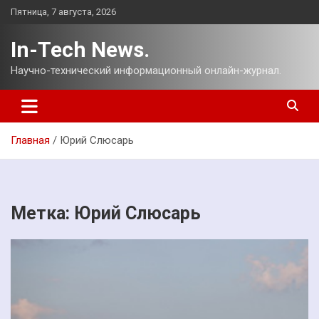
Перейти
Пятница, 7 августа, 2026
к
содержимому
In-Tech News.
Научно-технический информационный онлайн-журнал.
Главная
Юрий Слюсарь
Метка:
Юрий Слюсарь