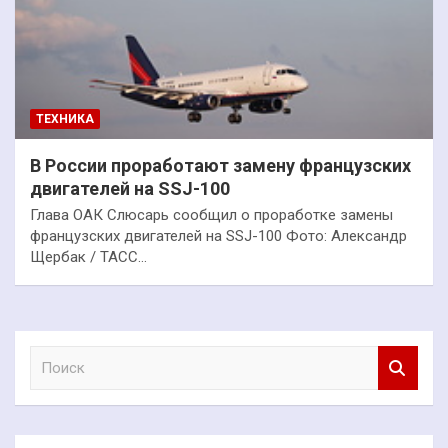
ТЕХНИКА
В России проработают замену французских
двигателей на SSJ-100
Глава ОАК Слюсарь сообщил о проработке замены
французских двигателей на SSJ-100 Фото: Александр
Щербак / ТАСС…
П
о
и
с
к