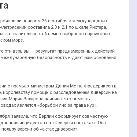
та
произошли вечером 26 сентября в международных
летрясений составила 2,3 и 2,1 по шкале Рихтера.
 из-за значительных объемов выбросов парниковых
йском море.
то эти взрывы — результат преднамеренных действий.
и международную безопасность и дают нам основания
речи с премьер-министром Дании Метте Фредериксен в
ть королевству помощь с расследованием диверсии на
сии Мария Захарова заявила, что помощь
оводах является «борьбой лис за права кур».
тября заявила, что Берлин сформирует совместную
едования инцидентов на «Северных потоках». Она
пользу версии об «актах диверсии».