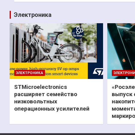
записям
Электроника
ЭЛЕКТРОНИКА
ЭЛЕКТРОН
STMicroelectronics
«Росэле
расширяет семейство
выпуск 
низковольтных
накопит
операционных усилителей
момента
маркиро