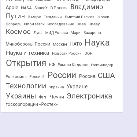
Владимир
Apple
NASA
В России
SpaceX
Путин
В мире
Германии
Дмитрий Песков
Жозеп
Илон Маск
Киев
Киеву
Боррель
Исследование
Космос
Луна
МИД России
Мария Захарова
Наука
НАТО
Минобороны России
Москве
Наука и техника
Новости России
ООН
Открытия
РФ
Рамзан Кадыров
Роскомнадзор
России
США
Россия
Роскосмос
Россией
Технологии
Украине
Украина
Украины
Электроника
Чечни
ФРГ
госкорпорации «Ростех»