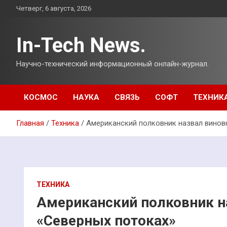
Перейти
Четверг, 6 августа, 2026
к
содержимому
In-Tech News.
Научно-технический информационный онлайн-журнал.
КОСМОС
НАУКА
СВЯЗЬ
СОФТ
ТЕХНИК
Главная
Техника
Американский полковник назвал виновн
ТЕХНИКА
Американский полковник на
«Северных потоках»