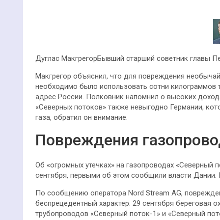
Дуглас МакгрегорБывший старший советник главы П
Макгрегор объяснил, что для повреждения необычай
необходимо было использовать сотни килограммов т
адрес России. Полковник напомнил о высоких доход
«Северных потоков» также невыгодно Германии, кот
газа, обратил он внимание.
Повреждения газопрово
Об «огромных утечках» на газопроводах «Северный п
сентября, первыми об этом сообщили власти Дании. 
По сообщению оператора Nord Stream AG, повреждени
беспрецедентный характер. 29 сентября береговая о
трубопроводов «Северный поток-1» и «Северный пото