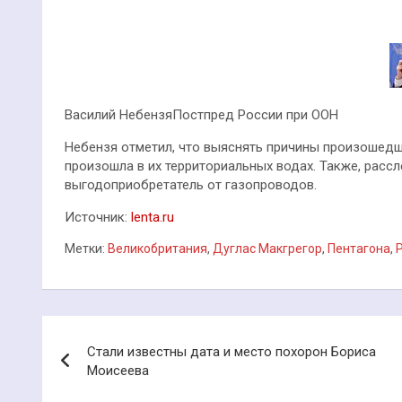
Василий НебензяПостпред России при ООН
Небензя отметил, что выяснять причины произошедш
произошла в их территориальных водах. Также, расс
выгодоприобретатель от газопроводов.
Источник:
lenta.ru
Метки:
Великобритания
,
Дуглас Макгрегор
,
Пентагона
,
Навигация
Стали известны дата и место похорон Бориса
по
Моисеева