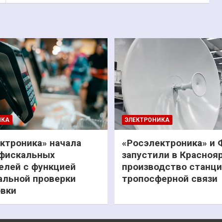
ИКА
ЭЛЕКТРОНИКА
ктроника» начала
«Росэлектроника» и
фискальных
запустили в Красноя
елей с функцией
производство станц
льной проверки
тропосферной связи
вки