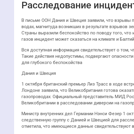
Расследование инциден
В письме ООН Дания и Швеция заявили, что взрывы 
водах, магнитуда возникших в результате взрывов зем
Страны выразили беспокойство по поводу того, что
газов инцидент может сказаться на климате и Балти
Вся доступная информация свидетельствует о том, ч
Такие действия недопустимы, подвергают опасност
для глубокого беспокойства
Дания и Швеция
1 октября британский премьер Лиз Трасс в ходе вст
Лондоне заявила, что Великобритания готова оказа
газопроводах. Официальный представитель МИД Рос
Великобритании в расследовании диверсии на газопр
Министр внутренних дел Германии Нэнси Фезер 1 ок
следственную группу с Данией и Швецией для рассл
отметила, что имеющиеся данные свидетельствуют в 