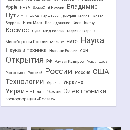
Владимир
Apple
NASA
В России
SpaceX
Путин
В мире
Германии
Дмитрий Песков
Жозеп
Илон Маск
Киев
Киеву
Боррель
Исследование
Космос
Луна
МИД России
Мария Захарова
Наука
НАТО
Минобороны России
Москве
Наука и техника
Новости России
ООН
Открытия
РФ
Рамзан Кадыров
Роскомнадзор
России
США
Россия
Роскосмос
Россией
Технологии
Украине
Украина
Украины
Электроника
Чечни
ФРГ
госкорпорации «Ростех»