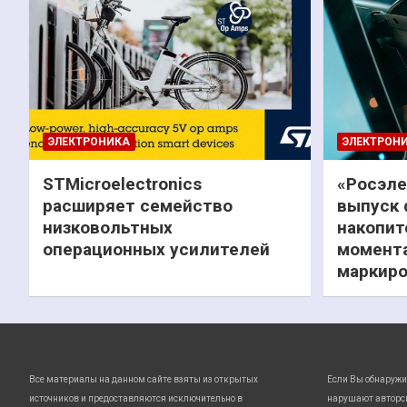
ЭЛЕКТРОНИКА
ЭЛЕКТРОН
STMicroelectronics
«Росэле
расширяет семейство
выпуск 
низковольтных
накопит
операционных усилителей
момента
маркиро
Все материалы на данном сайте взяты из открытых
Если Вы обнаружи
источников и предоставляются исключительно в
нарушают авторс