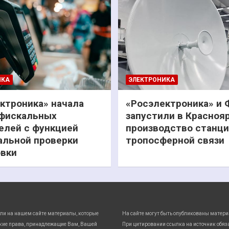
ИКА
ЭЛЕКТРОНИКА
ктроника» начала
«Росэлектроника» и
фискальных
запустили в Красноя
елей с функцией
производство станц
льной проверки
тропосферной связи
вки
ли на нашем сайте материалы, которые
На сайте могут быть опубликованы матери
кие права, принадлежащие Вам, Вашей
При цитировании ссылка на источник обяз