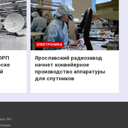
ЭЛЕКТРОНИКА
 ФРП
Ярославский радиозавод
рске
начнет конвейерное
ий
производство аппаратуры
для спутников
алы 18+!
ательна.