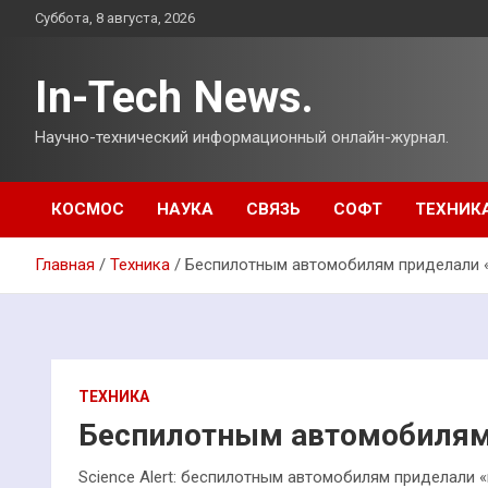
Перейти
Суббота, 8 августа, 2026
к
содержимому
In-Tech News.
Научно-технический информационный онлайн-журнал.
КОСМОС
НАУКА
СВЯЗЬ
СОФТ
ТЕХНИК
Главная
Техника
Беспилотным автомобилям приделали 
ТЕХНИКА
Беспилотным автомобилям 
Science Alert: беспилотным автомобилям приделали 