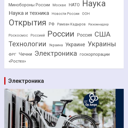
Наука
НАТО
Минобороны России
Москве
Наука и техника
Новости России
ООН
Открытия
РФ
Рамзан Кадыров
Роскомнадзор
России
США
Россия
Роскосмос
Россией
Технологии
Украины
Украине
Украина
Электроника
Чечни
госкорпорации
ФРГ
«Ростех»
Электроника