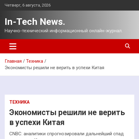
Перейти
Четверг, 6 августа, 2026
к
содержимому
In-Tech News.
Научно-технический информационный онлайн-журнал.
Главная
Техника
Экономисты решили не верить в успехи Китая
ТЕХНИКА
Экономисты решили не верить
в успехи Китая
CNBC: аналитики спрогнозировали дальнейший спад