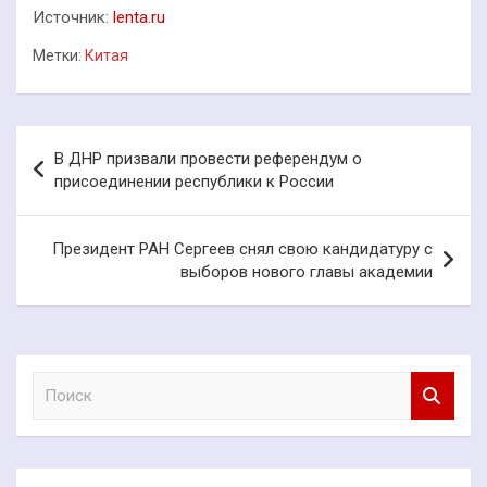
Источник:
lenta.ru
Метки:
Китая
Навигация
В ДНР призвали провести референдум о
по
присоединении республики к России
записям
Президент РАН Сергеев снял свою кандидатуру с
выборов нового главы академии
П
о
и
с
к