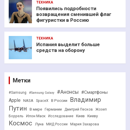
ТЕХНИКА
Появились подробности
возвращения сменившей флаг
фигуристки в Россию
ТЕХНИКА
Испания выделит больше
средств на оборону
Метки
#Анонсы
#Смартфоны
#Samsung
#Samsung Galaxy
Владимир
Apple
NASA
В России
SpaceX
Путин
В мире
Германии
Дмитрий Песков
Жозеп
Илон Маск
Киев
Киеву
Боррель
Исследование
Космос
Луна
МИД России
Мария Захарова