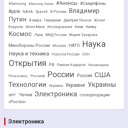
#Анонсы
#Смартфоны
#Samsung
#Samsung Galaxy
Владимир
Apple
NASA
В России
SpaceX
Путин
В мире
Германии
Дмитрий Песков
Жозеп
Илон Маск
Киев
Киеву
Боррель
Исследование
Космос
Луна
МИД России
Мария Захарова
Наука
НАТО
Минобороны России
Москве
Наука и техника
Новости России
ООН
Открытия
РФ
Рамзан Кадыров
Роскомнадзор
России
США
Россия
Роскосмос
Россией
Технологии
Украины
Украине
Украина
Электроника
Чечни
госкорпорации
ФРГ
«Ростех»
Электроника