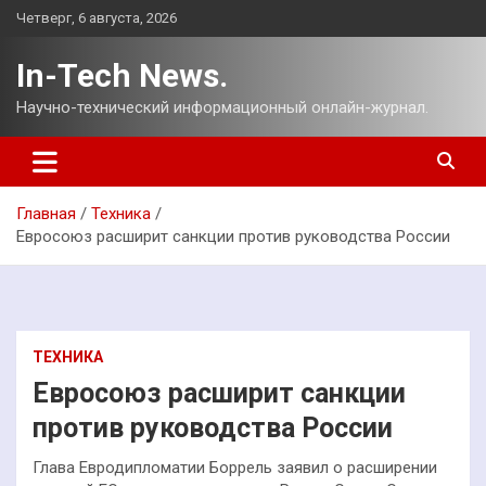
Перейти
Четверг, 6 августа, 2026
к
содержимому
In-Tech News.
Научно-технический информационный онлайн-журнал.
Главная
Техника
Евросоюз расширит санкции против руководства России
ТЕХНИКА
Евросоюз расширит санкции
против руководства России
Глава Евродипломатии Боррель заявил о расширении