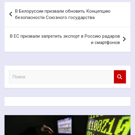
Навигация
В Белоруссии призвали обновить Концепцию
по
безопасности Союзного государства
записям
В ЕС призвали запретить экспорт в Россию радаров
и смартфонов
П
о
и
с
к