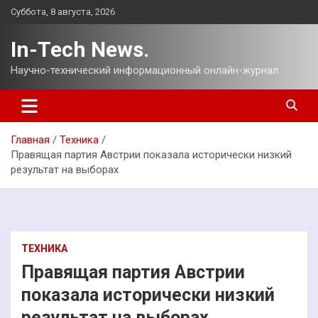
Перейти
Суббота, 8 августа, 2026
к
содержимому
In-Tech News.
Научно-технический информационный онлайн-журнал.
Главная
Техника
Правящая партия Австрии показала исторически низкий
результат на выборах
ТЕХНИКА
Правящая партия Австрии
показала исторически низкий
результат на выборах