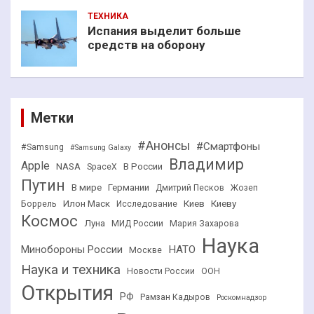
ТЕХНИКА
Испания выделит больше
средств на оборону
Метки
#Анонсы
#Смартфоны
#Samsung
#Samsung Galaxy
Владимир
Apple
NASA
В России
SpaceX
Путин
В мире
Германии
Дмитрий Песков
Жозеп
Илон Маск
Киев
Киеву
Боррель
Исследование
Космос
Луна
МИД России
Мария Захарова
Наука
НАТО
Минобороны России
Москве
Наука и техника
Новости России
ООН
Открытия
РФ
Рамзан Кадыров
Роскомнадзор