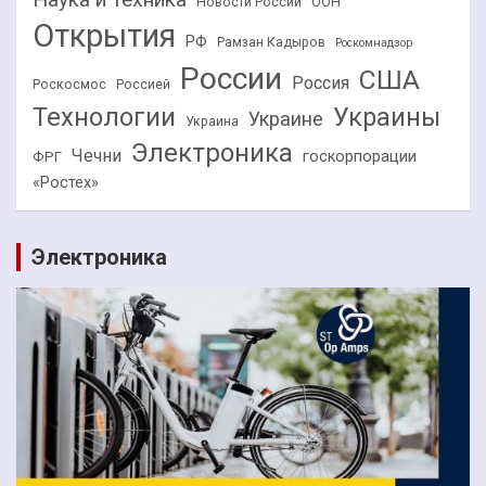
Новости России
ООН
Открытия
РФ
Рамзан Кадыров
Роскомнадзор
России
США
Россия
Роскосмос
Россией
Технологии
Украины
Украине
Украина
Электроника
Чечни
госкорпорации
ФРГ
«Ростех»
Электроника