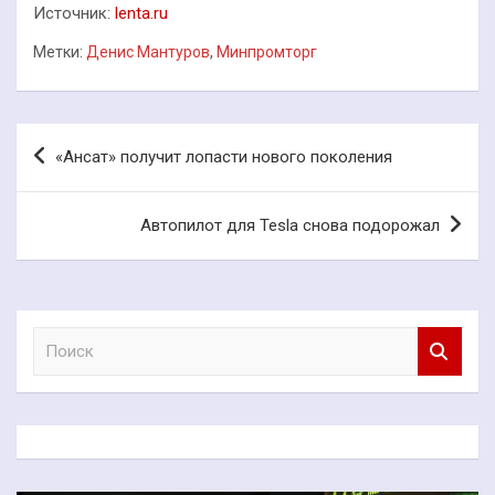
Источник:
lenta.ru
Метки:
Денис Мантуров
,
Минпромторг
Навигация
«Ансат» получит лопасти нового поколения
по
записям
Автопилот для Tesla снова подорожал
П
о
и
с
к