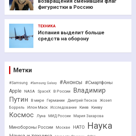
возвращения сменившей флаг
фигуристки в Россию
ТЕХНИКА
Испания выделит больше
средств на оборону
Метки
#Анонсы
#Смартфоны
#Samsung
#Samsung Galaxy
Владимир
Apple
NASA
В России
SpaceX
Путин
В мире
Германии
Дмитрий Песков
Жозеп
Илон Маск
Киев
Киеву
Боррель
Исследование
Космос
Луна
МИД России
Мария Захарова
Наука
НАТО
Минобороны России
Москве
Наука и техника