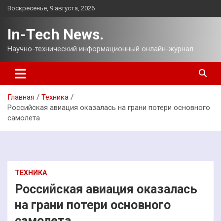
Перейти
Воскресенье, 9 августа, 2026
к
содержимому
In-Tech News.
Научно-технический информационный онлайн-журнал.
Главная
Техника
Российская авиация оказалась на грани потери основного
самолета
ТЕХНИКА
Российская авиация оказалась
на грани потери основного
самолета