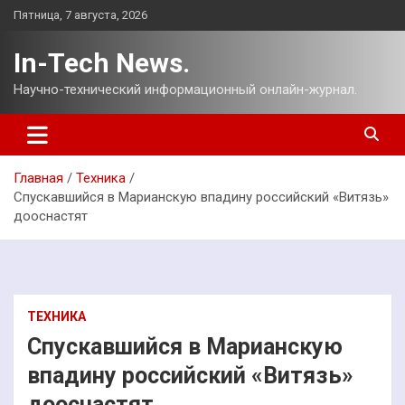
Перейти
Пятница, 7 августа, 2026
к
содержимому
In-Tech News.
Научно-технический информационный онлайн-журнал.
Главная
Техника
Спускавшийся в Марианскую впадину российский «Витязь»
дооснастят
ТЕХНИКА
Спускавшийся в Марианскую
впадину российский «Витязь»
дооснастят