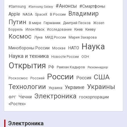
#Анонсы
#Смартфоны
#Samsung
#Samsung Galaxy
Владимир
Apple
NASA
В России
SpaceX
Путин
В мире
Германии
Дмитрий Песков
Жозеп
Илон Маск
Киев
Киеву
Боррель
Исследование
Космос
Луна
МИД России
Мария Захарова
Наука
НАТО
Минобороны России
Москве
Наука и техника
Новости России
ООН
Открытия
РФ
Рамзан Кадыров
Роскомнадзор
России
США
Россия
Роскосмос
Россией
Технологии
Украины
Украине
Украина
Электроника
Чечни
госкорпорации
ФРГ
«Ростех»
Электроника