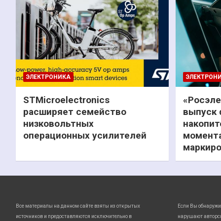
ЭЛЕКТРОНИКА
ЭЛЕКТРОН
STMicroelectronics
«Росэле
расширяет семейство
выпуск 
низковольтных
накопит
операционных усилителей
момента
маркиро
Все материалы на данном сайте взяты из открытых
Если Вы обнаружи
источников и предоставляются исключительно в
нарушают авторс