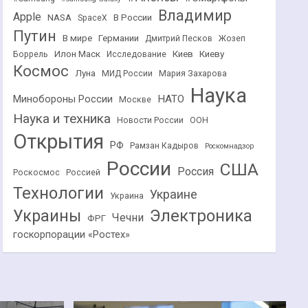
Владимир
Apple
NASA
В России
SpaceX
Путин
В мире
Германии
Дмитрий Песков
Жозеп
Илон Маск
Киев
Киеву
Боррель
Исследование
Космос
Луна
МИД России
Мария Захарова
Наука
НАТО
Минобороны России
Москве
Наука и техника
Новости России
ООН
Открытия
РФ
Рамзан Кадыров
Роскомнадзор
России
США
Россия
Роскосмос
Россией
Технологии
Украине
Украина
Украины
Электроника
Чечни
ФРГ
госкорпорации «Ростех»