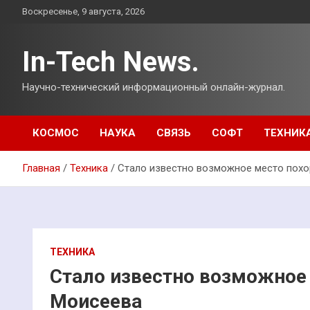
Перейти
Воскресенье, 9 августа, 2026
к
содержимому
In-Tech News.
Научно-технический информационный онлайн-журнал.
КОСМОС
НАУКА
СВЯЗЬ
СОФТ
ТЕХНИК
Главная
Техника
Стало известно возможное место пох
ТЕХНИКА
Стало известно возможное
Моисеева