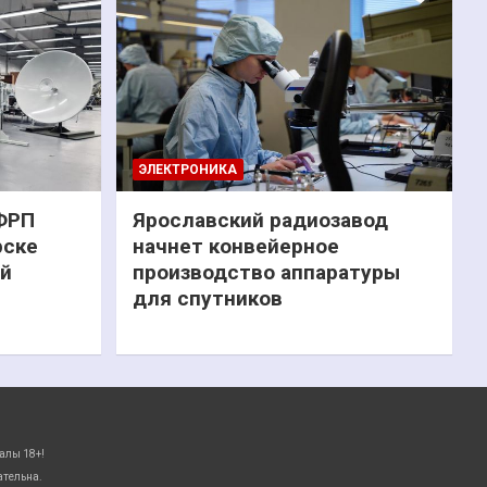
ЭЛЕКТРОНИКА
 ФРП
Ярославский радиозавод
рске
начнет конвейерное
ий
производство аппаратуры
для спутников
алы 18+!
ательна.