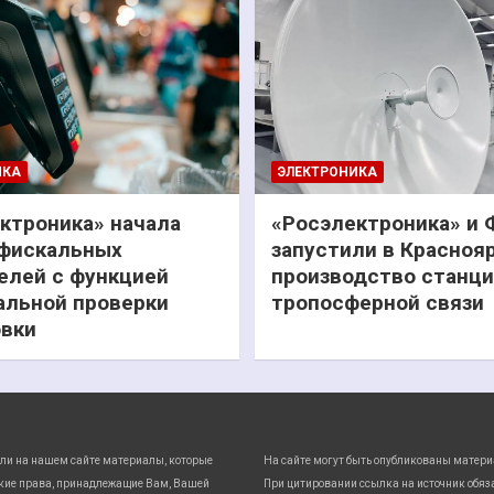
ИКА
ЭЛЕКТРОНИКА
ктроника» начала
«Росэлектроника» и
фискальных
запустили в Красноя
елей с функцией
производство станц
льной проверки
тропосферной связи
вки
ли на нашем сайте материалы, которые
На сайте могут быть опубликованы матери
кие права, принадлежащие Вам, Вашей
При цитировании ссылка на источник обяз