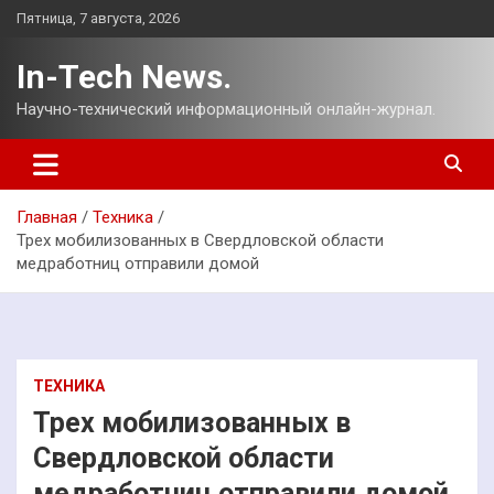
Перейти
Пятница, 7 августа, 2026
к
содержимому
In-Tech News.
Научно-технический информационный онлайн-журнал.
Главная
Техника
Трех мобилизованных в Свердловской области
медработниц отправили домой
ТЕХНИКА
Трех мобилизованных в
Свердловской области
медработниц отправили домой