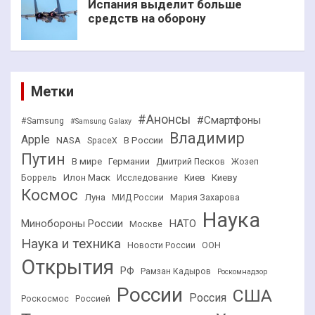
Испания выделит больше
средств на оборону
Метки
#Анонсы
#Смартфоны
#Samsung
#Samsung Galaxy
Владимир
Apple
NASA
В России
SpaceX
Путин
В мире
Германии
Дмитрий Песков
Жозеп
Илон Маск
Киев
Киеву
Боррель
Исследование
Космос
Луна
МИД России
Мария Захарова
Наука
НАТО
Минобороны России
Москве
Наука и техника
Новости России
ООН
Открытия
РФ
Рамзан Кадыров
Роскомнадзор
России
США
Россия
Роскосмос
Россией