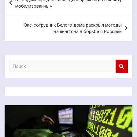
по
мобилизованным
записям
Экс-сотрудник Белого дома раскрыл методы
Вашингтона в борьбе с Россией
П
о
и
с
к