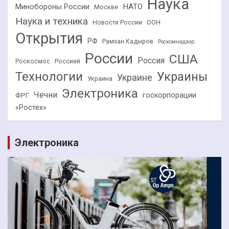
Наука
НАТО
Минобороны России
Москве
Наука и техника
Новости России
ООН
Открытия
РФ
Рамзан Кадыров
Роскомнадзор
России
США
Россия
Роскосмос
Россией
Технологии
Украины
Украине
Украина
Электроника
Чечни
госкорпорации
ФРГ
«Ростех»
Электроника