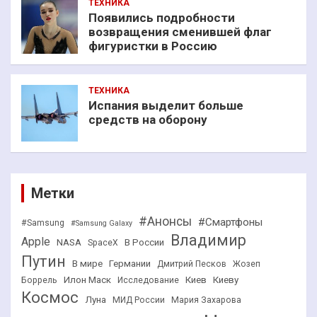
ТЕХНИКА
Появились подробности
возвращения сменившей флаг
фигуристки в Россию
ТЕХНИКА
Испания выделит больше
средств на оборону
Метки
#Анонсы
#Смартфоны
#Samsung
#Samsung Galaxy
Владимир
Apple
NASA
В России
SpaceX
Путин
В мире
Германии
Дмитрий Песков
Жозеп
Илон Маск
Киев
Киеву
Боррель
Исследование
Космос
Луна
МИД России
Мария Захарова