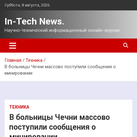
Перейти
Суббота, 8 августа, 2026
к
содержимому
In-Tech News.
Научно-технический информационный онлайн-журнал.
Главная
Техника
В больницы Чечни массово поступили сообщения о
минировании
ТЕХНИКА
В больницы Чечни массово
поступили сообщения о
минировании