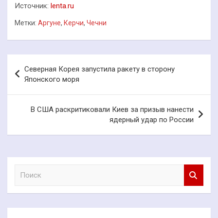
Источник:
lenta.ru
Метки:
Аргуне
,
Керчи
,
Чечни
Навигация
Северная Корея запустила ракету в сторону
по
Японского моря
записям
В США раскритиковали Киев за призыв нанести
ядерный удар по России
П
о
и
с
к