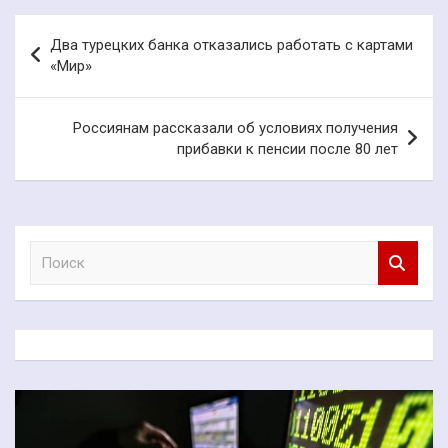
Навигация
Два турецких банка отказались работать с картами
по
«Мир»
записям
Россиянам рассказали об условиях получения
прибавки к пенсии после 80 лет
П
о
и
с
к