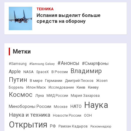
ТЕХНИКА
Испания выделит больше
средств на оборону
Метки
#Анонсы
#Смартфоны
#Samsung
#Samsung Galaxy
Владимир
Apple
NASA
В России
SpaceX
Путин
В мире
Германии
Дмитрий Песков
Жозеп
Илон Маск
Киев
Киеву
Боррель
Исследование
Космос
Луна
МИД России
Мария Захарова
Наука
НАТО
Минобороны России
Москве
Наука и техника
Новости России
ООН
Открытия
РФ
Рамзан Кадыров
Роскомнадзор