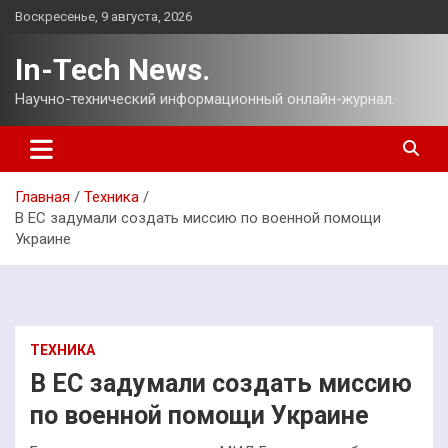
Перейти
Воскресенье, 9 августа, 2026
к
содержимому
In-Tech News.
Научно-технический информационный онлайн-журнал.
Главная
Техника
В ЕС задумали создать миссию по военной помощи
Украине
ТЕХНИКА
В ЕС задумали создать миссию
по военной помощи Украине