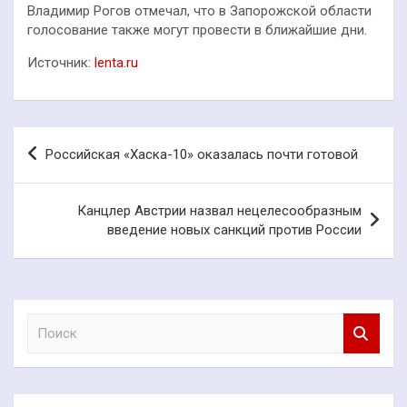
Владимир Рогов отмечал, что в Запорожской области
голосование также могут провести в ближайшие дни.
Источник:
lenta.ru
Навигация
Российская «Хаска-10» оказалась почти готовой
по
записям
Канцлер Австрии назвал нецелесообразным
введение новых санкций против России
П
о
и
с
к