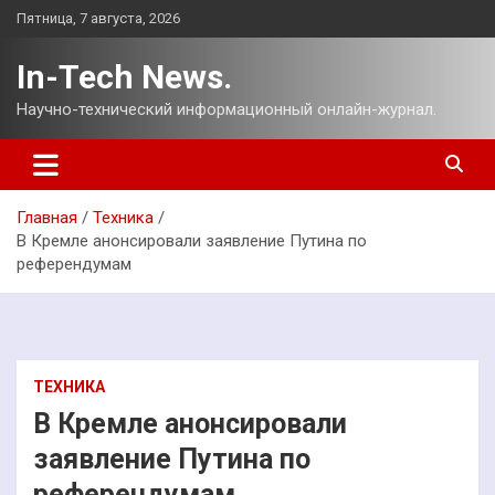
Перейти
Пятница, 7 августа, 2026
к
содержимому
In-Tech News.
Научно-технический информационный онлайн-журнал.
Главная
Техника
В Кремле анонсировали заявление Путина по
референдумам
ТЕХНИКА
В Кремле анонсировали
заявление Путина по
референдумам