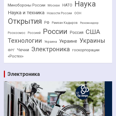
Наука
НАТО
Минобороны России
Москве
Наука и техника
Новости России
ООН
Открытия
РФ
Рамзан Кадыров
Роскомнадзор
России
США
Россия
Роскосмос
Россией
Технологии
Украины
Украине
Украина
Электроника
Чечни
госкорпорации
ФРГ
«Ростех»
Электроника