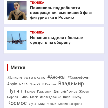
ТЕХНИКА
Появились подробности
возвращения сменившей флаг
фигуристки в Россию
ТЕХНИКА
Испания выделит больше
средств на оборону
Метки
#Анонсы
#Смартфоны
#Samsung
#Samsung Galaxy
Владимир
Apple
NASA
В России
SpaceX
Путин
В мире
Германии
Дмитрий Песков
Жозеп
Илон Маск
Киев
Киеву
Боррель
Исследование
Космос
Луна
МИД России
Мария Захарова