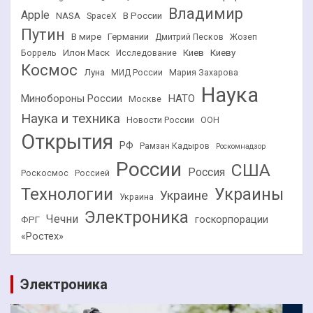
Владимир
Apple
NASA
В России
SpaceX
Путин
В мире
Германии
Дмитрий Песков
Жозеп
Илон Маск
Киев
Киеву
Боррель
Исследование
Космос
Луна
МИД России
Мария Захарова
Наука
НАТО
Минобороны России
Москве
Наука и техника
Новости России
ООН
Открытия
РФ
Рамзан Кадыров
Роскомнадзор
России
США
Россия
Роскосмос
Россией
Технологии
Украины
Украине
Украина
Электроника
Чечни
госкорпорации
ФРГ
«Ростех»
Электроника