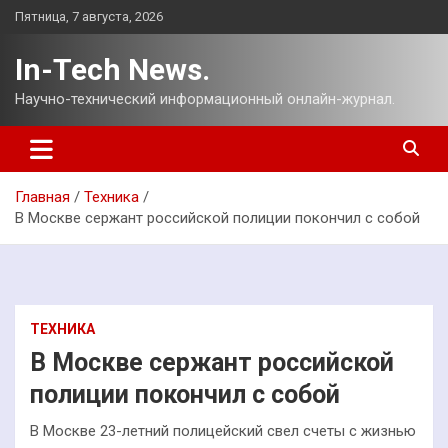
Перейти
Пятница, 7 августа, 2026
к
содержимому
In-Tech News.
Научно-технический информационный онлайн-журнал.
Главная
Техника
В Москве сержант российской полиции покончил с собой
ТЕХНИКА
В Москве сержант российской
полиции покончил с собой
В Москве 23-летний полицейский свел счеты с жизнью