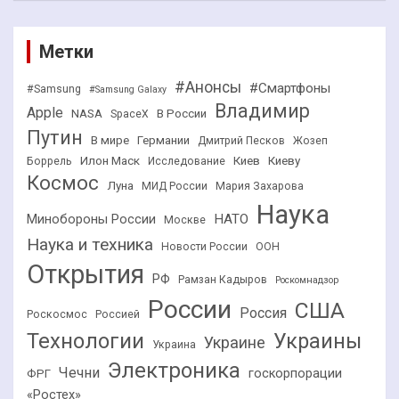
Метки
#Анонсы
#Смартфоны
#Samsung
#Samsung Galaxy
Владимир
Apple
NASA
В России
SpaceX
Путин
В мире
Германии
Дмитрий Песков
Жозеп
Илон Маск
Киев
Киеву
Боррель
Исследование
Космос
Луна
МИД России
Мария Захарова
Наука
НАТО
Минобороны России
Москве
Наука и техника
Новости России
ООН
Открытия
РФ
Рамзан Кадыров
Роскомнадзор
России
США
Россия
Роскосмос
Россией
Технологии
Украины
Украине
Украина
Электроника
Чечни
госкорпорации
ФРГ
«Ростех»