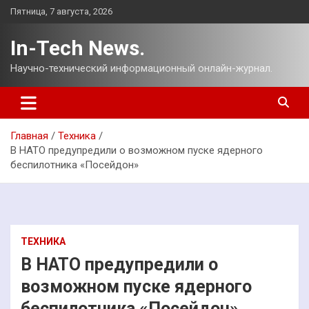
Перейти
Пятница, 7 августа, 2026
к
содержимому
In-Tech News.
Научно-технический информационный онлайн-журнал.
Главная
Техника
В НАТО предупредили о возможном пуске ядерного
беспилотника «Посейдон»
ТЕХНИКА
В НАТО предупредили о
возможном пуске ядерного
беспилотника «Посейдон»