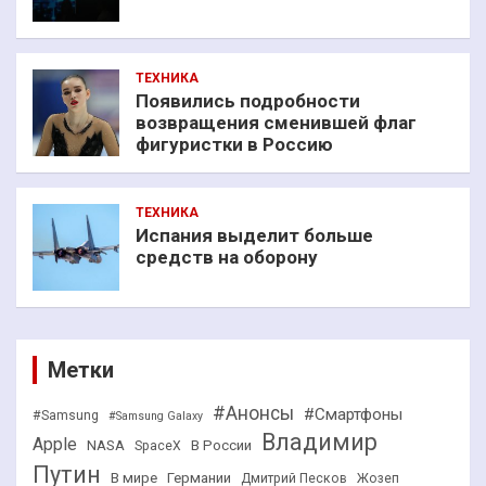
ТЕХНИКА
Появились подробности
возвращения сменившей флаг
фигуристки в Россию
ТЕХНИКА
Испания выделит больше
средств на оборону
Метки
#Анонсы
#Смартфоны
#Samsung
#Samsung Galaxy
Владимир
Apple
NASA
В России
SpaceX
Путин
В мире
Германии
Дмитрий Песков
Жозеп