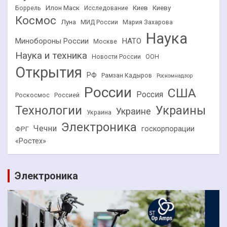
Илон Маск
Киев
Киеву
Боррель
Исследование
Космос
Луна
МИД России
Мария Захарова
Наука
НАТО
Минобороны России
Москве
Наука и техника
Новости России
ООН
Открытия
РФ
Рамзан Кадыров
Роскомнадзор
России
США
Россия
Роскосмос
Россией
Технологии
Украины
Украине
Украина
Электроника
Чечни
госкорпорации
ФРГ
«Ростех»
Электроника