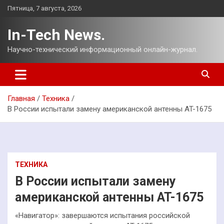
Перейти
Пятница, 7 августа, 2026
к
содержимому
In-Tech News.
Научно-технический информационный онлайн-журнал.
Главная
Техника
В России испытали замену американской антенны AT-1675
ТЕХНИКА
В России испытали замену
американской антенны AT-1675
«Навигатор»: завершаются испытания российской