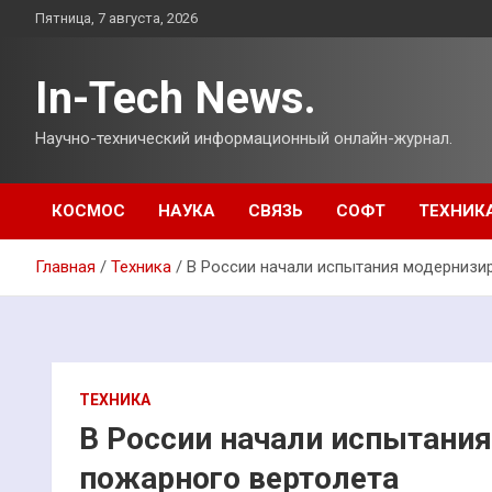
Перейти
Пятница, 7 августа, 2026
к
содержимому
In-Tech News.
Научно-технический информационный онлайн-журнал.
КОСМОС
НАУКА
СВЯЗЬ
СОФТ
ТЕХНИК
Главная
Техника
В России начали испытания модернизи
ТЕХНИКА
В России начали испытани
пожарного вертолета