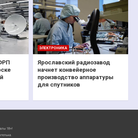
ЭЛЕКТРОНИКА
 ФРП
Ярославский радиозавод
рске
начнет конвейерное
ий
производство аппаратуры
для спутников
алы 18+!
ательна.