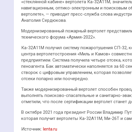
«стеклянной кабине» вертолета Ка-32А11М, значител
навигационным, оптико-электронным и поисковым о
вертолете», — приводит пресс-служба слова индустр
Анатолия Сердюкова.
Модернизированный пожарный вертолет представил
технического форума «Армия-2022».
Ка-32А11М получил систему пожаротушения СП-32, 
центра вертолетостроения «Миль и Камов» совмест
предприятием. Система получила четыре отсека, ко
пеноагента. Бак автоматически наполняется за 60 се
створок с цифровым управлением, которая позволяет
отсеки попарно или поочередно.
Также модернизированный вертолет способен прово
выполнять поисково-спасательные и санитарно-эвак
отметили, что после сертификации вертолет станет д
В октябре 2021 года президент России Владимир Пу
которая получит вертолеты Ка-32А11М, Ми-26Т и сам
Источник:
lenta.ru