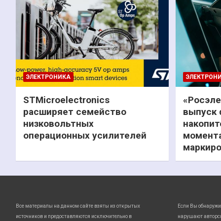
ЭЛЕКТРОНИКА
ЭЛЕКТРОН
STMicroelectronics
«Росэле
расширяет семейство
выпуск 
низковольтных
накопит
операционных усилителей
момента
маркиро
Все материалы на данном сайте взяты из открытых
Если Вы обнаружи
источников и предоставляются исключительно в
нарушают авторс