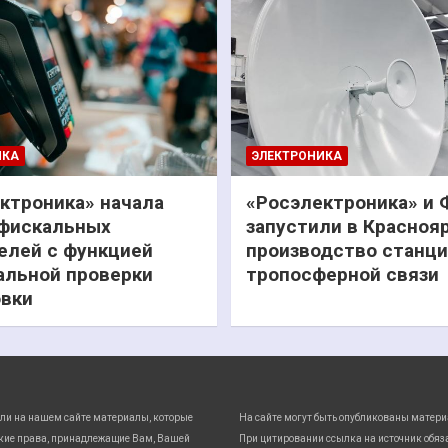
ИКА
ЭЛЕКТРОНИКА
ктроника» начала
«Росэлектроника» и
фискальных
запустили в Красноя
елей с функцией
производство станц
льной проверки
тропосферной связи
вки
ли на нашем сайте материалы, которые
На сайте могут быть опубликованы матери
кие права, принадлежащие Вам, Вашей
При цитировании ссылка на источник обяз