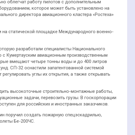
ьно облегчат работу пилотов с дополнительным
борудованием, которое может быть установлено на
иального директора авиационного кластера «Ростеха»
и на статической площадке Международного военно-
которую разработали специалисты Национального
но с Кумертауским авиационным производственным
торые вмещают четыре тонны воды и до 400 литров
кунд. СП-32 оснастили запатентованной системой
 регулировать углы их открытия, а также открывать
дить высокоточные строительно-монтажные работы,
уационные задачи, перевозить грузы. В госкорпорации
оступен для российских и иностранных заказчиков.
тин поручил создать пожарную спецэскадрилью,
олеты Бе-200ЧС.