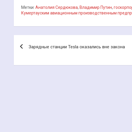
Метки:
Анатолия Сердюкова
,
Владимир Путин
,
госкорпо
Кумертауским авиационным производственным предп
Навигация
Зарядные станции Tesla оказались вне закона
по
записям