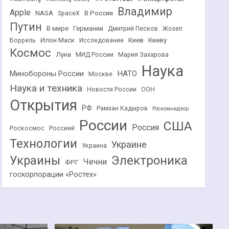
Владимир
Apple
NASA
В России
SpaceX
Путин
В мире
Германии
Дмитрий Песков
Жозеп
Илон Маск
Киев
Киеву
Боррель
Исследование
Космос
Луна
МИД России
Мария Захарова
Наука
НАТО
Минобороны России
Москве
Наука и техника
Новости России
ООН
Открытия
РФ
Рамзан Кадыров
Роскомнадзор
России
США
Россия
Роскосмос
Россией
Технологии
Украине
Украина
Украины
Электроника
Чечни
ФРГ
госкорпорации «Ростех»