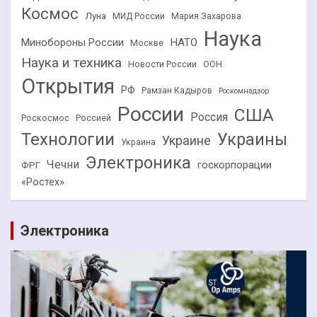
Космос
Луна
МИД России
Мария Захарова
Наука
НАТО
Минобороны России
Москве
Наука и техника
Новости России
ООН
Открытия
РФ
Рамзан Кадыров
Роскомнадзор
России
США
Россия
Роскосмос
Россией
Технологии
Украины
Украине
Украина
Электроника
Чечни
госкорпорации
ФРГ
«Ростех»
Электроника