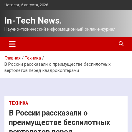
Перейти
Четверг, 6 августа, 2026
к
содержимому
In-Tech News.
Научно-технический информационный онлайн-журнал.
Главная
Техника
В России рассказали о преимуществе беспилотных
вертолетов перед квадрокоптерами
ТЕХНИКА
В России рассказали о
преимуществе беспилотных
вертолетов перед