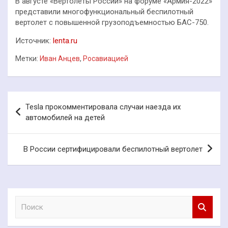
В августе «Вертолеты России» на форуме «Армия-2022»
представили многофункциональный беспилотный
вертолет с повышенной грузоподъемностью БАС-750.
Источник:
lenta.ru
Метки:
Иван Анцев
,
Росавиацией
Навигация
Tesla прокомментировала случаи наезда их
по
автомобилей на детей
записям
В России сертифицировали беспилотный вертолет
П
о
и