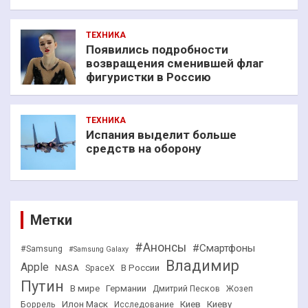
ТЕХНИКА
Появились подробности
возвращения сменившей флаг
фигуристки в Россию
ТЕХНИКА
Испания выделит больше
средств на оборону
Метки
#Анонсы
#Смартфоны
#Samsung
#Samsung Galaxy
Владимир
Apple
NASA
В России
SpaceX
Путин
В мире
Германии
Дмитрий Песков
Жозеп
Илон Маск
Киев
Киеву
Боррель
Исследование