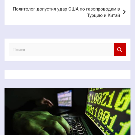
Политолог допустил удар США по газопроводам в
Турцию и Китай
П
о
и
с
к