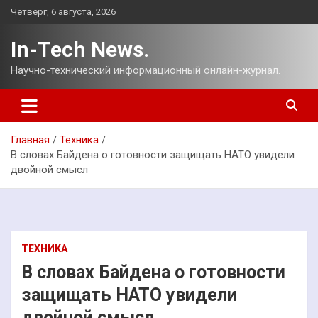
Перейти
Четверг, 6 августа, 2026
к
содержимому
In-Tech News.
Научно-технический информационный онлайн-журнал.
Главная
Техника
В словах Байдена о готовности защищать НАТО увидели
двойной смысл
ТЕХНИКА
В словах Байдена о готовности
защищать НАТО увидели
двойной смысл