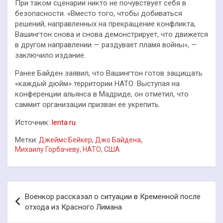
При таком сценарии никто не почувствует себя в
безопасности. «Вместо того, чтобы добиваться
решений, направленных на прекращение конфликта,
Вашингтон снова и снова демонстрирует, что движется
в другом направлении — раздувает пламя войны», —
заключило издание.
Ранее Байден заявил, что Вашингтон готов защищать
«каждый дюйм» территории НАТО. Выступая на
конференции альянса в Мадриде, он отметил, что
саммит организации призван ее укрепить.
Источник:
lenta.ru
Метки:
Джеймс Бейкер
,
Джо Байдена
,
Михаилу Горбачеву
,
НАТО
,
США
Навигация
Военкор рассказал о ситуации в Кременной после
по
отхода из Красного Лимана
записям