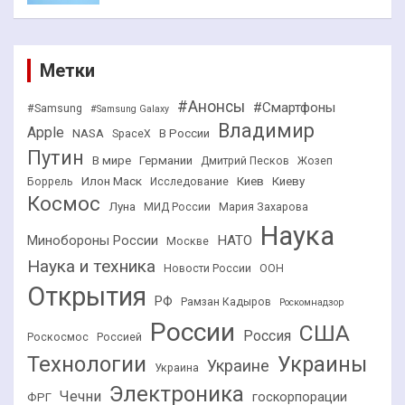
Метки
#Анонсы
#Смартфоны
#Samsung
#Samsung Galaxy
Владимир
Apple
NASA
В России
SpaceX
Путин
В мире
Германии
Дмитрий Песков
Жозеп
Илон Маск
Киев
Киеву
Боррель
Исследование
Космос
Луна
МИД России
Мария Захарова
Наука
НАТО
Минобороны России
Москве
Наука и техника
Новости России
ООН
Открытия
РФ
Рамзан Кадыров
Роскомнадзор
России
США
Россия
Роскосмос
Россией
Технологии
Украины
Украине
Украина
Электроника
Чечни
госкорпорации
ФРГ