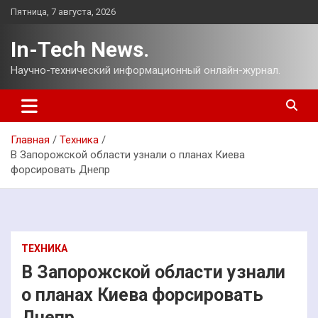
Перейти
Пятница, 7 августа, 2026
к
содержимому
In-Tech News.
Научно-технический информационный онлайн-журнал.
Главная
Техника
В Запорожской области узнали о планах Киева
форсировать Днепр
ТЕХНИКА
В Запорожской области узнали
о планах Киева форсировать
Днепр