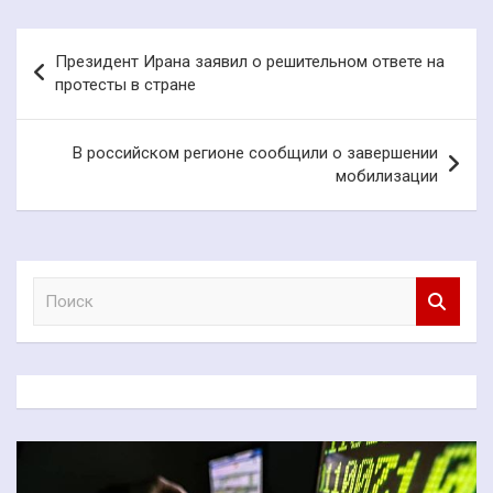
Навигация
Президент Ирана заявил о решительном ответе на
по
протесты в стране
записям
В российском регионе сообщили о завершении
мобилизации
П
о
и
с
к