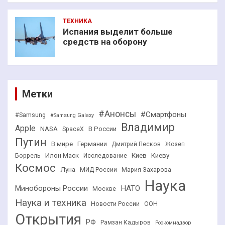
ТЕХНИКА
Испания выделит больше
средств на оборону
Метки
#Анонсы
#Смартфоны
#Samsung
#Samsung Galaxy
Владимир
Apple
NASA
В России
SpaceX
Путин
В мире
Германии
Дмитрий Песков
Жозеп
Илон Маск
Киев
Киеву
Боррель
Исследование
Космос
Луна
МИД России
Мария Захарова
Наука
НАТО
Минобороны России
Москве
Наука и техника
Новости России
ООН
Открытия
РФ
Рамзан Кадыров
Роскомнадзор