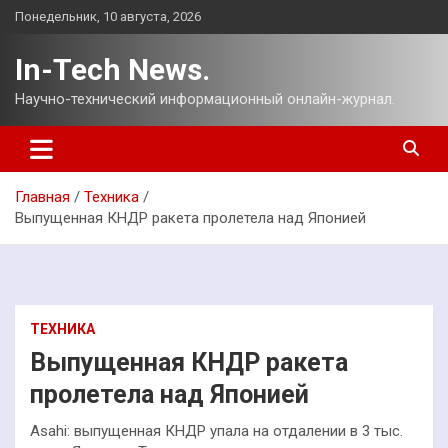
Перейти
Понедельник, 10 августа, 2026
к
содержимому
In-Tech News.
Научно-технический информационный онлайн-журнал.
Главная
Техника
Выпущенная КНДР ракета пролетела над Японией
ТЕХНИКА
Выпущенная КНДР ракета
пролетела над Японией
Asahi: выпущенная КНДР упала на отдалении в 3 тыс.