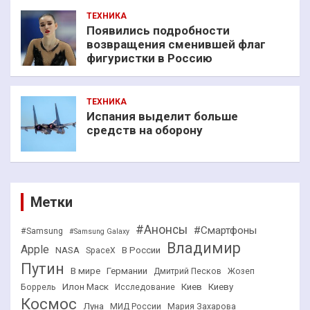
ТЕХНИКА
Появились подробности
возвращения сменившей флаг
фигуристки в Россию
ТЕХНИКА
Испания выделит больше
средств на оборону
Метки
#Анонсы
#Смартфоны
#Samsung
#Samsung Galaxy
Владимир
Apple
NASA
В России
SpaceX
Путин
В мире
Германии
Дмитрий Песков
Жозеп
Илон Маск
Киев
Киеву
Боррель
Исследование
Космос
Луна
МИД России
Мария Захарова