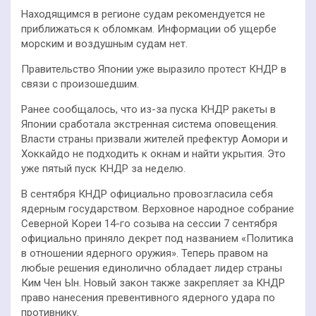
Находящимся в регионе судам рекомендуется не
приближаться к обломкам. Информации об ущербе
морским и воздушным судам нет.
Правительство Японии уже выразило протест КНДР в
связи с произошедшим.
Ранее сообщалось, что из-за пуска КНДР ракеты в
Японии сработала экстренная система оповещения.
Власти страны призвали жителей префектур Аомори и
Хоккайдо не подходить к окнам и найти укрытия. Это
уже пятый пуск КНДР за неделю.
В сентября КНДР официально провозгласила себя
ядерным государством. Верховное народное собрание
Северной Кореи 14-го созыва на сессии 7 сентября
официально приняло декрет под названием «Политика
в отношении ядерного оружия». Теперь правом на
любые решения единолично обладает лидер страны
Ким Чен Ын. Новый закон также закрепляет за КНДР
право нанесения превентивного ядерного удара по
противнику.