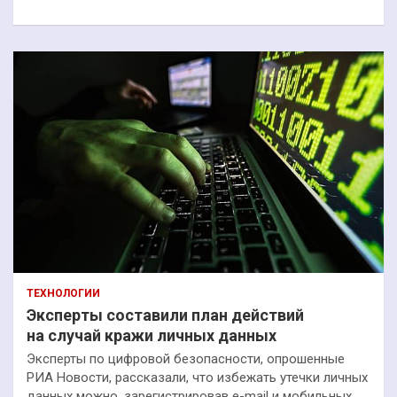
к
ТЕХНОЛОГИИ
Эксперты составили план действий
на случай кражи личных данных
Эксперты по цифровой безопасности, опрошенные
РИА Новости, рассказали, что избежать утечки личных
данных можно, зарегистрировав e-mail и мобильных