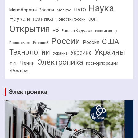
Наука
НАТО
Минобороны России
Москве
Наука и техника
Новости России
ООН
Открытия
РФ
Рамзан Кадыров
Роскомнадзор
России
США
Россия
Роскосмос
Россией
Технологии
Украины
Украине
Украина
Электроника
Чечни
госкорпорации
ФРГ
«Ростех»
Электроника