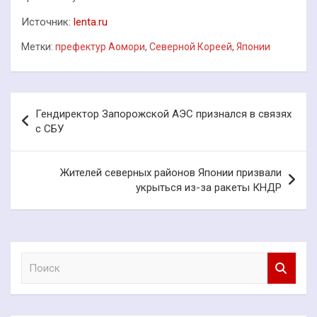
Источник:
lenta.ru
Метки:
префектур Аомори
,
Северной Кореей
,
Японии
Навигация
Гендиректор Запорожской АЭС признался в связях
по
с СБУ
записям
Жителей северных районов Японии призвали
укрыться из-за ракеты КНДР
П
о
и
с