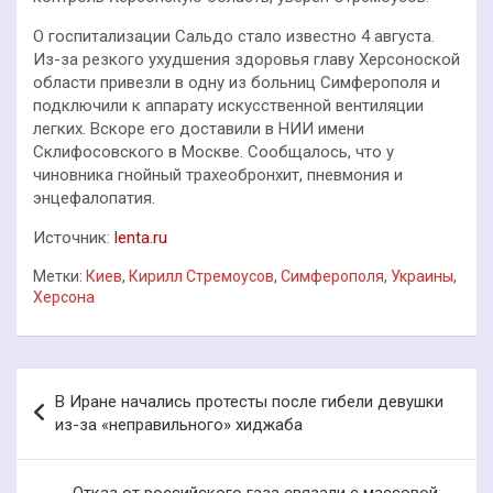
О госпитализации Сальдо стало известно 4 августа.
Из-за резкого ухудшения здоровья главу Херсоноской
области привезли в одну из больниц Симферополя и
подключили к аппарату искусственной вентиляции
легких. Вскоре его доставили в НИИ имени
Склифосовского в Москве. Сообщалось, что у
чиновника гнойный трахеобронхит, пневмония и
энцефалопатия.
Источник:
lenta.ru
Метки:
Киев
,
Кирилл Стремоусов
,
Симферополя
,
Украины
,
Херсона
Навигация
В Иране начались протесты после гибели девушки
по
из-за «неправильного» хиджаба
записям
Отказ от российского газа связали с массовой