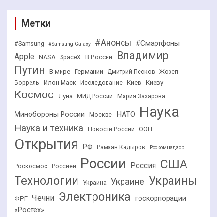
Метки
#Анонсы
#Смартфоны
#Samsung
#Samsung Galaxy
Владимир
Apple
NASA
В России
SpaceX
Путин
В мире
Германии
Дмитрий Песков
Жозеп
Илон Маск
Киев
Киеву
Боррель
Исследование
Космос
Луна
МИД России
Мария Захарова
Наука
НАТО
Минобороны России
Москве
Наука и техника
Новости России
ООН
Открытия
РФ
Рамзан Кадыров
Роскомнадзор
России
США
Россия
Роскосмос
Россией
Технологии
Украины
Украине
Украина
Электроника
Чечни
госкорпорации
ФРГ
«Ростех»