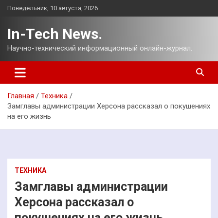
Перейти
Понедельник, 10 августа, 2026
к
содержимому
In-Tech News.
Научно-технический информационный онлайн-журнал.
Главная
Техника
Замглавы администрации Херсона рассказал о покушениях
на его жизнь
ТЕХНИКА
Замглавы администрации
Херсона рассказал о
покушениях на его жизнь