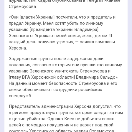
журналистам, кадры опубликованы в Telegram-канале
Стремоусова.
«Они [власти Украины] посчитали, что я предатель и
предал Украину. Меня хотят убить по личному
указанию [президента Украины Владимира]
Зеленского. Угрожают моей семье, жене, детям. Я
каждый день получаю угрозы», — заявил замглавы
Херсона.
Задержанные группы после задержания дали
показания, согласно которым они пришли «по личному
указанию Зеленского уничтожить Стремоусова и
[главу ВГА Херсонской области] Владимира Сальдо».
На данный момент безопасность Стремоусова и его
семьи обеспечивают сотрудники российских
спецслужб.
Представитель администрации Херсона допустил, что
в регионе присутствуют группы, которые следят за ним
с целью убийства. Однако Киев не добьется своих
целей с помощью покушения и не вернет под свой
контроль Херсонскую область, уверен Стремоусов.