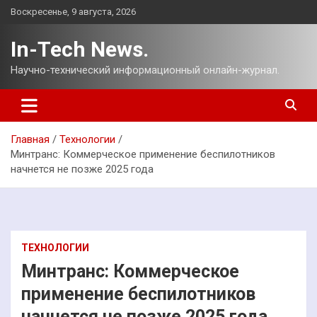
Перейти
Воскресенье, 9 августа, 2026
к
содержимому
In-Tech News.
Научно-технический информационный онлайн-журнал.
Главная
Технологии
Минтранс: Коммерческое применение беспилотников
начнется не позже 2025 года
ТЕХНОЛОГИИ
Минтранс: Коммерческое
применение беспилотников
начнется не позже 2025 года