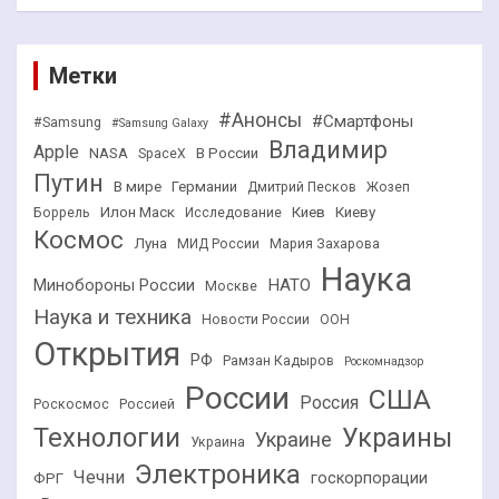
Метки
#Анонсы
#Смартфоны
#Samsung
#Samsung Galaxy
Владимир
Apple
NASA
В России
SpaceX
Путин
В мире
Германии
Дмитрий Песков
Жозеп
Илон Маск
Киев
Киеву
Боррель
Исследование
Космос
Луна
МИД России
Мария Захарова
Наука
НАТО
Минобороны России
Москве
Наука и техника
Новости России
ООН
Открытия
РФ
Рамзан Кадыров
Роскомнадзор
России
США
Россия
Роскосмос
Россией
Технологии
Украины
Украине
Украина
Электроника
Чечни
госкорпорации
ФРГ