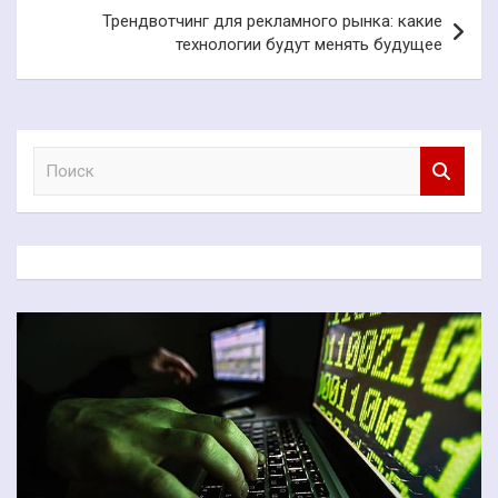
Трендвотчинг для рекламного рынка: какие
технологии будут менять будущее
П
о
и
с
к