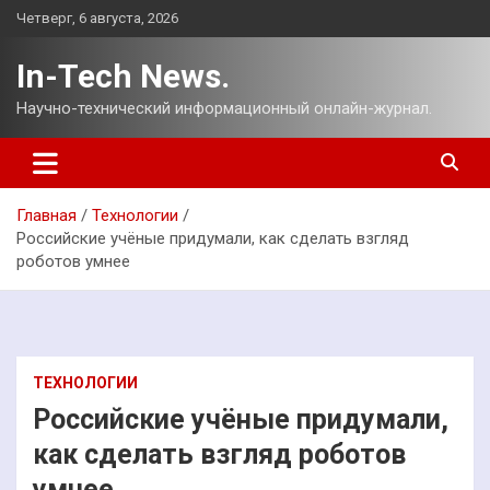
Перейти
Четверг, 6 августа, 2026
к
содержимому
In-Tech News.
Научно-технический информационный онлайн-журнал.
Главная
Технологии
Российские учёные придумали, как сделать взгляд
роботов умнее
ТЕХНОЛОГИИ
Российские учёные придумали,
как сделать взгляд роботов
умнее