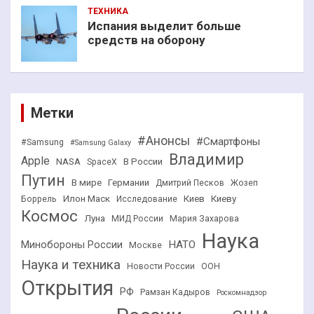
ТЕХНИКА
Испания выделит больше
средств на оборону
Метки
#Анонсы
#Смартфоны
#Samsung
#Samsung Galaxy
Владимир
Apple
NASA
В России
SpaceX
Путин
В мире
Германии
Дмитрий Песков
Жозеп
Илон Маск
Киев
Киеву
Боррель
Исследование
Космос
Луна
МИД России
Мария Захарова
Наука
НАТО
Минобороны России
Москве
Наука и техника
Новости России
ООН
Открытия
РФ
Рамзан Кадыров
Роскомнадзор