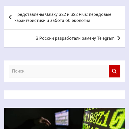
Навигация
Представлены Galaxy S22 и S22 Plus: передовые
по
характеристики и забота об экологии
записям
В России разработали замену Telegram
П
о
и
с
к