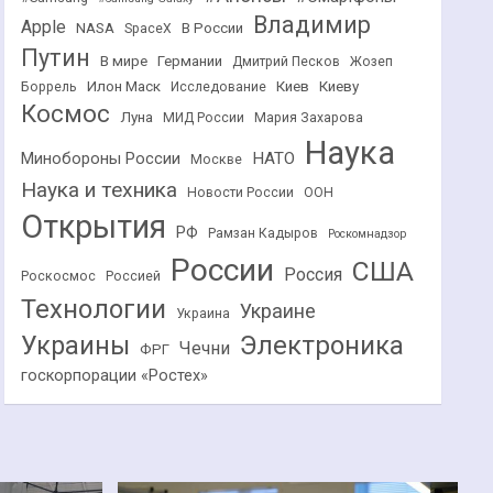
Владимир
Apple
NASA
В России
SpaceX
Путин
В мире
Германии
Дмитрий Песков
Жозеп
Илон Маск
Киев
Киеву
Боррель
Исследование
Космос
Луна
МИД России
Мария Захарова
Наука
НАТО
Минобороны России
Москве
Наука и техника
Новости России
ООН
Открытия
РФ
Рамзан Кадыров
Роскомнадзор
России
США
Россия
Роскосмос
Россией
Технологии
Украине
Украина
Украины
Электроника
Чечни
ФРГ
госкорпорации «Ростех»