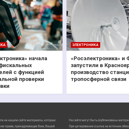
ИКА
ЭЛЕКТРОНИКА
ктроника» начала
«Росэлектроника» и
фискальных
запустили в Красноя
елей с функцией
производство станц
льной проверки
тропосферной связи
вки
ли на нашем сайте материалы, которые
На сайте могут быть опубликованы матери
кие права, принадлежащие Вам, Вашей
При цитировании ссылка на источник обяз