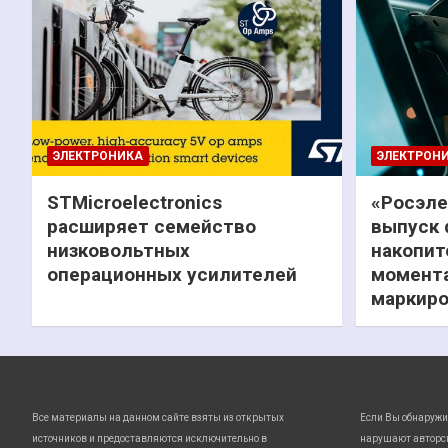
ЭЛЕКТРОНИКА
ЭЛЕКТРОН
STMicroelectronics
«Росэле
расширяет семейство
выпуск 
низковольтных
накопит
операционных усилителей
момента
маркиро
Все материалы на данном сайте взяты из открытых
Если Вы обнаружи
источников и предоставляются исключительно в
нарушают авторс