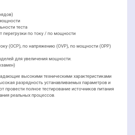
рядов)
 мощности
льности теста
 перегрузки по току / по мощности
току (ОСР), по напряжению (OVP), по мощности (OPP)
делей для увеличения мощности.
взамен)
ладающие высокими техническими характеристиками
высокая разрядность устанавливаемых параметров и
т провести полное тестирование источников питания
ания реальных процессов.