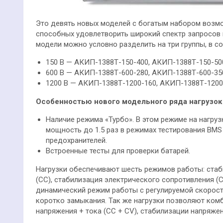
Это девять новых моделей с богатым набором возмо
способных удовлетворить широкий спектр запросов 
модели можно условно разделить на три группы, в с
150 В — АКИП-1388Т-150-400, АКИП-1388Т-150-50
600 В — АКИП-1388Т-600-280, АКИП-1388Т-600-35
1200 В — АКИП-1388Т-1200-160, АКИП-1388Т-1200
Особенностью нового модельного ряда нагрузок 
Наличие режима «Турбо». В этом режиме на нагруз
мощность до 1.5 раз в режимах тестирования BMS 
предохранителей.
Встроенные тесты для проверки батарей.
Нагрузки обеспечивают шесть режимов работы: стаб
(CC), стабилизация электрического сопротивления (
динамический режим работы с регулируемой скорост
коротко замыкания. Так же нагрузки позволяют ком
напряжения + тока (CC + CV), стабилизации напряжен