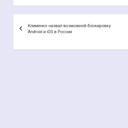
Навигация
Клименко назвал возможной блокировку
по
Android и iOS в России
записям