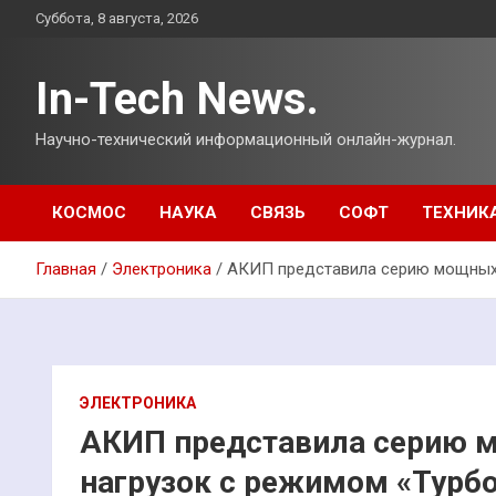
Перейти
Суббота, 8 августа, 2026
к
содержимому
In-Tech News.
Научно-технический информационный онлайн-журнал.
КОСМОС
НАУКА
СВЯЗЬ
СОФТ
ТЕХНИК
Главная
Электроника
АКИП представила серию мощных 
ЭЛЕКТРОНИКА
АКИП представила серию 
нагрузок с режимом «Турб