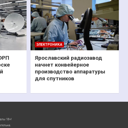
ЭЛЕКТРОНИКА
 ФРП
Ярославский радиозавод
рске
начнет конвейерное
ий
производство аппаратуры
для спутников
алы 18+!
ательна.