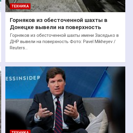
ТЕХНИКА
Горняков из обесточенной шахты в
Донецке вывели на поверхность
Горняков из обесточенной шахты имени Засядько в
ДНР вывели на поверхность Фото: Pavel Mikheyev /
Reuters…
ТЕХНИКА