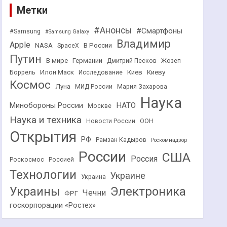
Метки
#Анонсы
#Смартфоны
#Samsung
#Samsung Galaxy
Владимир
Apple
NASA
В России
SpaceX
Путин
В мире
Германии
Дмитрий Песков
Жозеп
Илон Маск
Киев
Киеву
Боррель
Исследование
Космос
Луна
МИД России
Мария Захарова
Наука
НАТО
Минобороны России
Москве
Наука и техника
Новости России
ООН
Открытия
РФ
Рамзан Кадыров
Роскомнадзор
России
США
Россия
Роскосмос
Россией
Технологии
Украине
Украина
Украины
Электроника
Чечни
ФРГ
госкорпорации «Ростех»