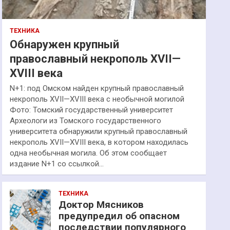
ТЕХНИКА
Обнаружен крупный
православный некрополь XVII—
XVIII века
N+1: под Омском найден крупный православный
некрополь XVII—XVIII века с необычной могилой
Фото: Томский государственный университет
Археологи из Томского государственного
университета обнаружили крупный православный
некрополь XVII—XVIII века, в котором находилась
одна необычная могила. Об этом сообщает
издание N+1 со ссылкой…
ТЕХНИКА
Доктор Мясников
предупредил об опасном
последствии популярного