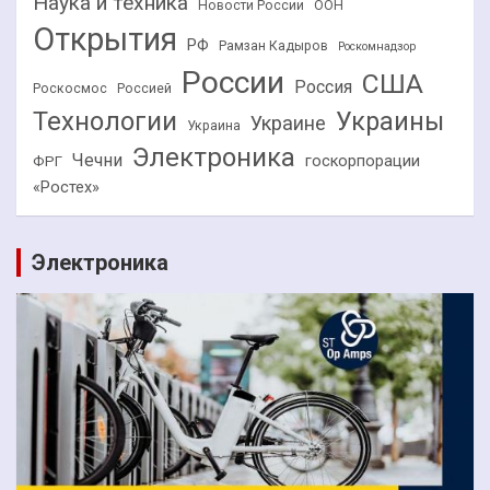
Наука и техника
Новости России
ООН
Открытия
РФ
Рамзан Кадыров
Роскомнадзор
России
США
Россия
Роскосмос
Россией
Технологии
Украины
Украине
Украина
Электроника
Чечни
госкорпорации
ФРГ
«Ростех»
Электроника