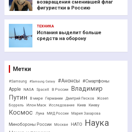
возвращения сменившей флаг
фигуристки в Россию
ТЕХНИКА
Испания выделит больше
средств на оборону
Метки
#Анонсы
#Смартфоны
#Samsung
#Samsung Galaxy
Владимир
Apple
NASA
В России
SpaceX
Путин
В мире
Германии
Дмитрий Песков
Жозеп
Илон Маск
Киев
Киеву
Боррель
Исследование
Космос
Луна
МИД России
Мария Захарова
Наука
НАТО
Минобороны России
Москве