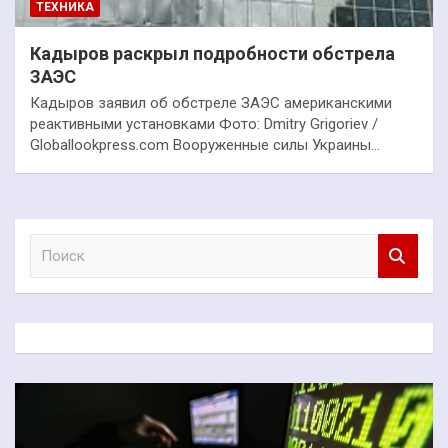
ТЕХНИКА
Кадыров раскрыл подробности обстрела
ЗАЭС
Кадыров заявил об обстреле ЗАЭС американскими
реактивными установками Фото: Dmitry Grigoriev /
Globallookpress.com Вооруженные силы Украины…
П
о
и
с
к