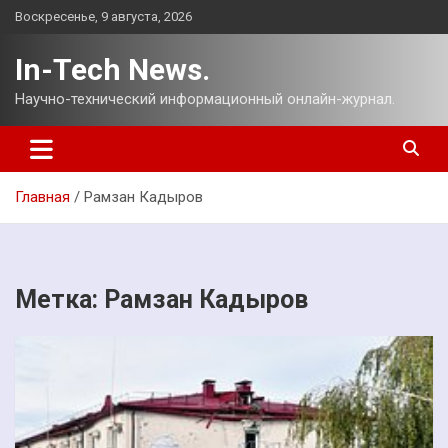
Перейти
Воскресенье, 9 августа, 2026
к
содержимому
In-Tech News.
Научно-технический информационный онлайн-журнал.
Главная
Рамзан Кадыров
Метка:
Рамзан Кадыров