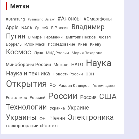
Метки
#Анонсы
#Смартфоны
#Samsung
#Samsung Galaxy
Владимир
Apple
NASA
В России
SpaceX
Путин
В мире
Германии
Дмитрий Песков
Жозеп
Илон Маск
Киев
Киеву
Боррель
Исследование
Космос
Луна
МИД России
Мария Захарова
Наука
НАТО
Минобороны России
Москве
Наука и техника
Новости России
ООН
Открытия
РФ
Рамзан Кадыров
Роскомнадзор
России
США
Россия
Роскосмос
Россией
Технологии
Украине
Украина
Украины
Электроника
Чечни
ФРГ
госкорпорации «Ростех»