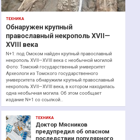
ТЕХНИКА
Обнаружен крупный
православный некрополь XVII—
XVIII века
N+1: под Омском найден крупный православный
некрополь XVII—XVIII века с необычной могилой
Фото: Томский государственный университет
Археологи из Томского государственного
университета обнаружили крупный православный
некрополь XVII—XVIII века, в котором находилась
одна необычная могила. Об этом сообщает
издание N+1 со ссылкой…
ТЕХНИКА
Доктор Мясников
предупредил об опасном
последствии популярного