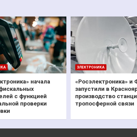
ИКА
ЭЛЕКТРОНИКА
ктроника» начала
«Росэлектроника» и
фискальных
запустили в Красноя
елей с функцией
производство станц
льной проверки
тропосферной связи
вки