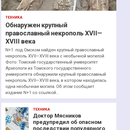
ТЕХНИКА
Обнаружен крупный
православный некрополь XVII—
XVIII века
N+1: под Омском найден крупный православный
некрополь XVII—XVIII века с необычной могилой
Фото: Томский государственный университет
Археологи из Томского государственного
университета обнаружили крупный православный
некрополь XVII—XVIII века, в котором находилась
одна необычная могила. Об этом сообщает
издание N+1 со ссылкой…
ТЕХНИКА
Доктор Мясников
предупредил об опасном
последствии популярного