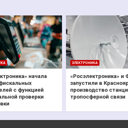
ИКА
ЭЛЕКТРОНИКА
ктроника» начала
«Росэлектроника» и
фискальных
запустили в Красноя
елей с функцией
производство станц
льной проверки
тропосферной связи
вки