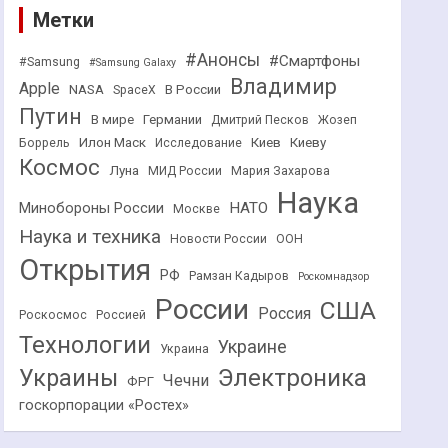
Метки
#Анонсы
#Смартфоны
#Samsung
#Samsung Galaxy
Владимир
Apple
NASA
В России
SpaceX
Путин
В мире
Германии
Дмитрий Песков
Жозеп
Илон Маск
Киев
Киеву
Боррель
Исследование
Космос
Луна
МИД России
Мария Захарова
Наука
НАТО
Минобороны России
Москве
Наука и техника
Новости России
ООН
Открытия
РФ
Рамзан Кадыров
Роскомнадзор
России
США
Россия
Роскосмос
Россией
Технологии
Украине
Украина
Украины
Электроника
Чечни
ФРГ
госкорпорации «Ростех»