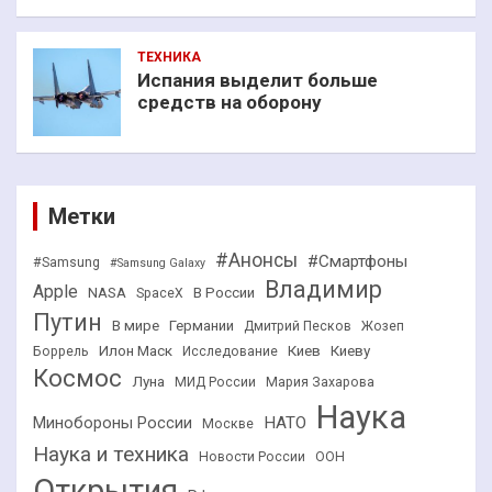
ТЕХНИКА
Испания выделит больше
средств на оборону
Метки
#Анонсы
#Смартфоны
#Samsung
#Samsung Galaxy
Владимир
Apple
NASA
В России
SpaceX
Путин
В мире
Германии
Дмитрий Песков
Жозеп
Илон Маск
Киев
Киеву
Боррель
Исследование
Космос
Луна
МИД России
Мария Захарова
Наука
НАТО
Минобороны России
Москве
Наука и техника
Новости России
ООН
Открытия