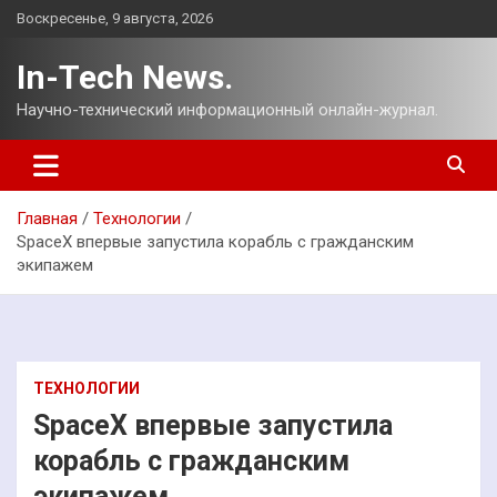
Перейти
Воскресенье, 9 августа, 2026
к
содержимому
In-Tech News.
Научно-технический информационный онлайн-журнал.
Главная
Технологии
SpaceX впервые запустила корабль с гражданским
экипажем
ТЕХНОЛОГИИ
SpaceX впервые запустила
корабль с гражданским
экипажем