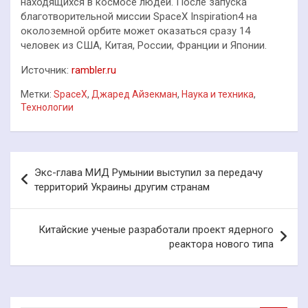
находящихся в космосе людей. После запуска
благотворительной миссии SpaceX Inspiration4 на
околоземной орбите может оказаться сразу 14
человек из США, Китая, России, Франции и Японии.
Источник:
rambler.ru
Метки:
SpaceX
,
Джаред Айзекман
,
Наука и техника
,
Технологии
Навигация
Экс-глава МИД Румынии выступил за передачу
по
территорий Украины другим странам
записям
Китайские ученые разработали проект ядерного
реактора нового типа