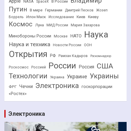
Владимир
Apple
NASA
В России
SpaceX
Путин
В мире
Германии
Дмитрий Песков
Жозеп
Илон Маск
Киев
Киеву
Боррель
Исследование
Космос
Луна
МИД России
Мария Захарова
Наука
НАТО
Минобороны России
Москве
Наука и техника
Новости России
ООН
Открытия
РФ
Рамзан Кадыров
Роскомнадзор
России
США
Россия
Роскосмос
Россией
Технологии
Украины
Украине
Украина
Электроника
Чечни
госкорпорации
ФРГ
«Ростех»
Электроника