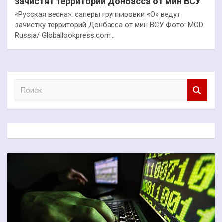
зачистят территории Донбасса от мин ВСУ
«Русская весна»: саперы группировки «О» ведут
зачистку территорий Донбасса от мин ВСУ Фото: MOD
Russia/ Globallookpress.com…
П
о
и
с
к