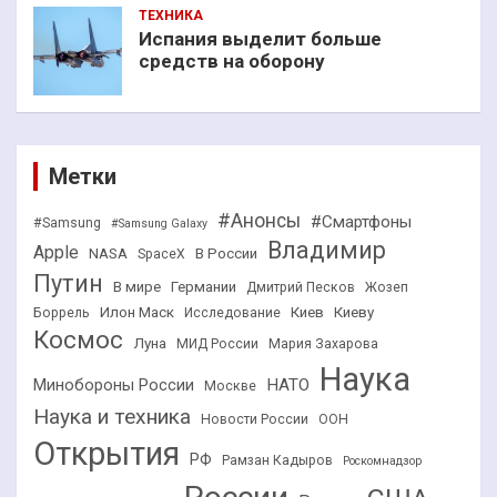
ТЕХНИКА
Испания выделит больше
средств на оборону
Метки
#Анонсы
#Смартфоны
#Samsung
#Samsung Galaxy
Владимир
Apple
NASA
В России
SpaceX
Путин
В мире
Германии
Дмитрий Песков
Жозеп
Илон Маск
Киев
Киеву
Боррель
Исследование
Космос
Луна
МИД России
Мария Захарова
Наука
НАТО
Минобороны России
Москве
Наука и техника
Новости России
ООН
Открытия
РФ
Рамзан Кадыров
Роскомнадзор