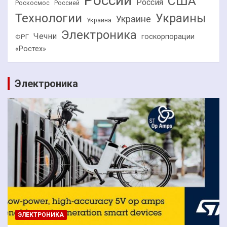
России
США
Россия
Роскосмос
Россией
Технологии
Украины
Украине
Украина
Электроника
Чечни
госкорпорации
ФРГ
«Ростех»
Электроника
ЭЛЕКТРОНИКА