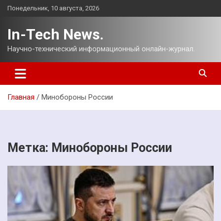
Перейти
Понедельник, 10 августа, 2026
к
содержимому
In-Tech News.
Научно-технический информационный онлайн-журнал.
Главная
Минобороны России
Метка:
Минобороны России