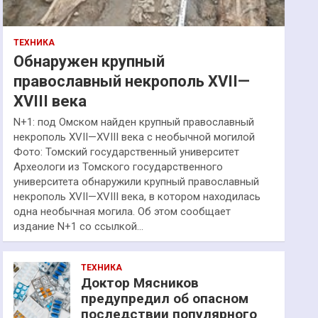
ТЕХНИКА
Обнаружен крупный
православный некрополь XVII—
XVIII века
N+1: под Омском найден крупный православный
некрополь XVII—XVIII века с необычной могилой
Фото: Томский государственный университет
Археологи из Томского государственного
университета обнаружили крупный православный
некрополь XVII—XVIII века, в котором находилась
одна необычная могила. Об этом сообщает
издание N+1 со ссылкой…
ТЕХНИКА
Доктор Мясников
предупредил об опасном
последствии популярного