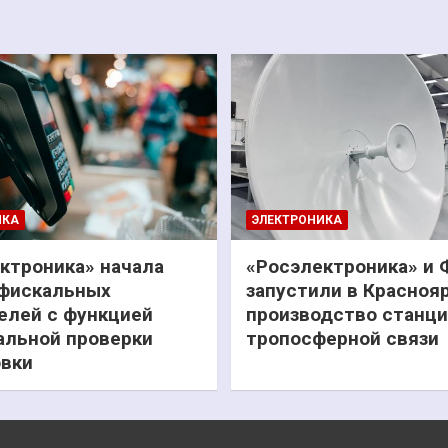
ИКА
ЭЛЕКТРОНИКА
ктроника» начала
«Росэлектроника» и
фискальных
запустили в Красноя
елей с функцией
производство станц
льной проверки
тропосферной связи
вки