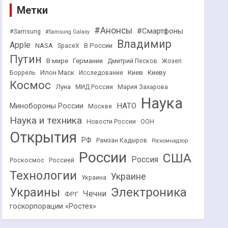
Метки
#Анонсы
#Смартфоны
#Samsung
#Samsung Galaxy
Владимир
Apple
NASA
В России
SpaceX
Путин
В мире
Германии
Дмитрий Песков
Жозеп
Илон Маск
Киев
Киеву
Боррель
Исследование
Космос
Луна
МИД России
Мария Захарова
Наука
НАТО
Минобороны России
Москве
Наука и техника
Новости России
ООН
Открытия
РФ
Рамзан Кадыров
Роскомнадзор
России
США
Россия
Роскосмос
Россией
Технологии
Украине
Украина
Украины
Электроника
Чечни
ФРГ
госкорпорации «Ростех»