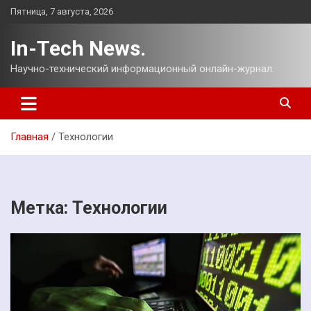
Перейти
Пятница, 7 августа, 2026
к
содержимому
In-Tech News.
Научно-технический информационный онлайн-журнал.
Главная
Технологии
Метка:
Технологии