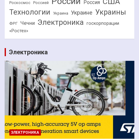
России
США
Россия
Роскосмос
Россией
Технологии
Украины
Украине
Украина
Электроника
Чечни
госкорпорации
ФРГ
«Ростех»
Электроника
ЭЛЕКТРОНИКА