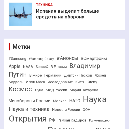
ТЕХНИКА
Испания выделит больше
средств на оборону
Метки
#Анонсы
#Смартфоны
#Samsung
#Samsung Galaxy
Владимир
Apple
NASA
В России
SpaceX
Путин
В мире
Германии
Дмитрий Песков
Жозеп
Илон Маск
Киев
Киеву
Боррель
Исследование
Космос
Луна
МИД России
Мария Захарова
Наука
НАТО
Минобороны России
Москве
Наука и техника
Новости России
ООН
Открытия
РФ
Рамзан Кадыров
Роскомнадзор