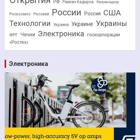
РФ
Рамзан Кадыров
Роскомнадзор
России
США
Россия
Роскосмос
Россией
Технологии
Украины
Украине
Украина
Электроника
Чечни
госкорпорации
ФРГ
«Ростех»
Электроника