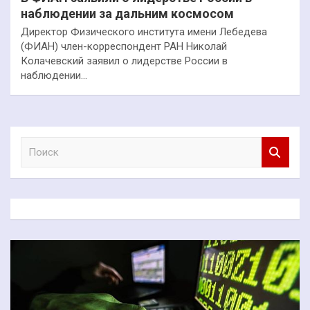
наблюдении за дальним космосом
Директор Физического института имени Лебедева
(ФИАН) член-корреспондент РАН Николай
Колачевский заявил о лидерстве России в
наблюдении…
П
о
и
с
к