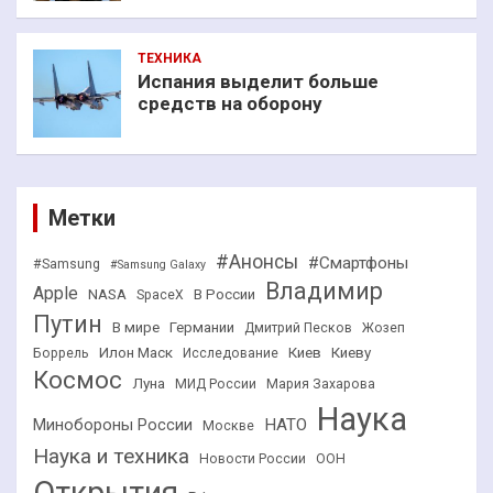
ТЕХНИКА
Испания выделит больше
средств на оборону
Метки
#Анонсы
#Смартфоны
#Samsung
#Samsung Galaxy
Владимир
Apple
NASA
В России
SpaceX
Путин
В мире
Германии
Дмитрий Песков
Жозеп
Илон Маск
Киев
Киеву
Боррель
Исследование
Космос
Луна
МИД России
Мария Захарова
Наука
НАТО
Минобороны России
Москве
Наука и техника
Новости России
ООН
Открытия