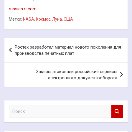
russian.rt.com
Метки:
NASA
,
Космос
,
Луна
,
США
Навигация
Ростех разработал материал нового поколения для
по
производства печатных плат
записям
Хакеры атаковали российские сервисы
электронного документооборота
П
о
и
с