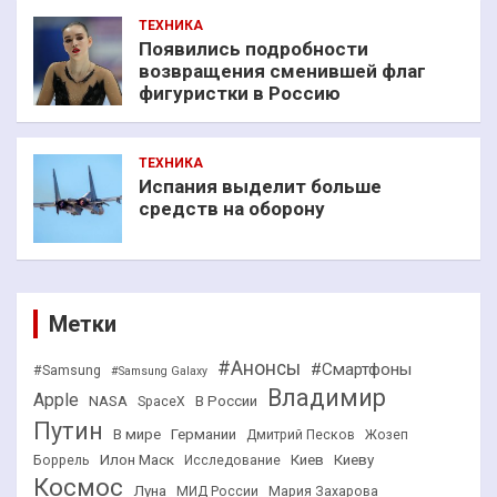
ТЕХНИКА
Появились подробности
возвращения сменившей флаг
фигуристки в Россию
ТЕХНИКА
Испания выделит больше
средств на оборону
Метки
#Анонсы
#Смартфоны
#Samsung
#Samsung Galaxy
Владимир
Apple
NASA
В России
SpaceX
Путин
В мире
Германии
Дмитрий Песков
Жозеп
Илон Маск
Киев
Киеву
Боррель
Исследование
Космос
Луна
МИД России
Мария Захарова