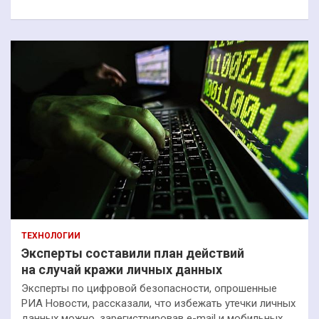
к
ТЕХНОЛОГИИ
Эксперты составили план действий
на случай кражи личных данных
Эксперты по цифровой безопасности, опрошенные
РИА Новости, рассказали, что избежать утечки личных
данных можно, зарегистрировав e-mail и мобильных