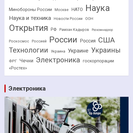
Наука
НАТО
Минобороны России
Москве
Наука и техника
Новости России
ООН
Открытия
РФ
Рамзан Кадыров
Роскомнадзор
России
США
Россия
Роскосмос
Россией
Технологии
Украины
Украине
Украина
Электроника
Чечни
госкорпорации
ФРГ
«Ростех»
Электроника