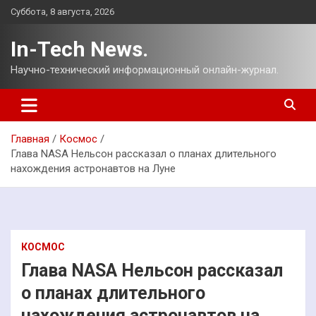
Перейти
Суббота, 8 августа, 2026
к
содержимому
In-Tech News.
Научно-технический информационный онлайн-журнал.
Главная
Космос
Глава NASA Нельсон рассказал о планах длительного
нахождения астронавтов на Луне
КОСМОС
Глава NASA Нельсон рассказал
о планах длительного
нахождения астронавтов на