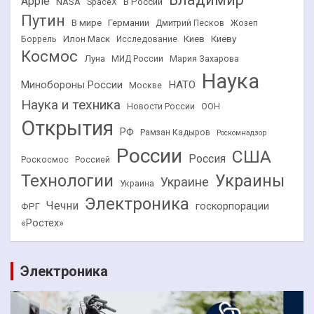
Apple
NASA
В России
SpaceX
Путин
В мире
Германии
Дмитрий Песков
Жозеп
Илон Маск
Киев
Киеву
Боррель
Исследование
Космос
Луна
МИД России
Мария Захарова
Наука
НАТО
Минобороны России
Москве
Наука и техника
Новости России
ООН
Открытия
РФ
Рамзан Кадыров
Роскомнадзор
России
США
Россия
Роскосмос
Россией
Технологии
Украины
Украине
Украина
Электроника
Чечни
госкорпорации
ФРГ
«Ростех»
Электроника