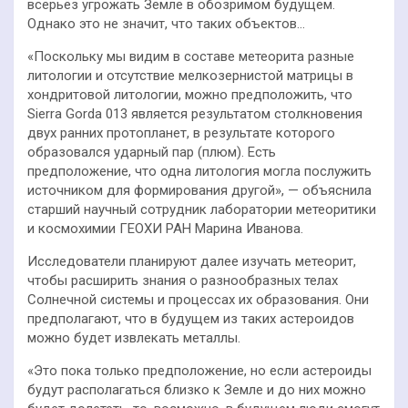
всерьёз угрожать Земле в обозримом будущем.
Однако это не значит, что таких объектов…
«Поскольку мы видим в составе метеорита разные
литологии и отсутствие мелкозернистой матрицы в
хондритовой литологии, можно предположить, что
Sierra Gorda 013 является результатом столкновения
двух ранних протопланет, в результате которого
образовался ударный пар (плюм). Есть
предположение, что одна литология могла послужить
источником для формирования другой», — объяснила
старший научный сотрудник лаборатории метеоритики
и космохимии ГЕОХИ РАН Марина Иванова.
Исследователи планируют далее изучать метеорит,
чтобы расширить знания о разнообразных телах
Солнечной системы и процессах их образования. Они
предполагают, что в будущем из таких астероидов
можно будет извлекать металлы.
«Это пока только предположение, но если астероиды
будут располагаться близко к Земле и до них можно