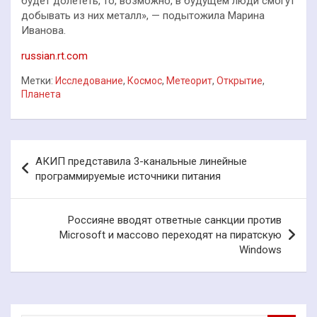
будет долететь, то, возможно, в будущем люди смогут
добывать из них металл», — подытожила Марина
Иванова.
russian.rt.com
Метки:
Исследование
,
Космос
,
Метеорит
,
Открытие
,
Планета
Навигация
АКИП представила 3-канальные линейные
по
программируемые источники питания
записям
Россияне вводят ответные санкции против
Microsoft и массово переходят на пиратскую
Windows