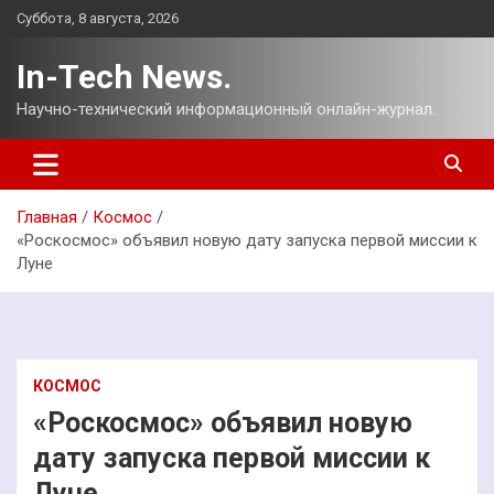
Перейти
Суббота, 8 августа, 2026
к
содержимому
In-Tech News.
Научно-технический информационный онлайн-журнал.
Главная
Космос
«Роскосмос» объявил новую дату запуска первой миссии к
Луне
КОСМОС
«Роскосмос» объявил новую
дату запуска первой миссии к
Луне