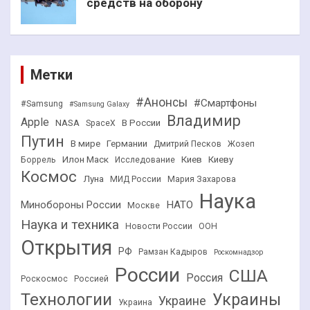
средств на оборону
Метки
#Анонсы
#Смартфоны
#Samsung
#Samsung Galaxy
Владимир
Apple
NASA
В России
SpaceX
Путин
В мире
Германии
Дмитрий Песков
Жозеп
Илон Маск
Киев
Киеву
Боррель
Исследование
Космос
Луна
МИД России
Мария Захарова
Наука
НАТО
Минобороны России
Москве
Наука и техника
Новости России
ООН
Открытия
РФ
Рамзан Кадыров
Роскомнадзор
России
США
Россия
Роскосмос
Россией
Технологии
Украины
Украине
Украина