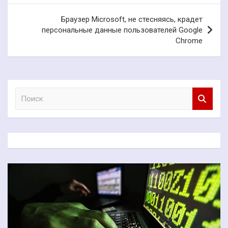
записям
Браузер Microsoft, не стесняясь, крадет
персональные данные пользователей Google
Chrome
П
о
и
с
к