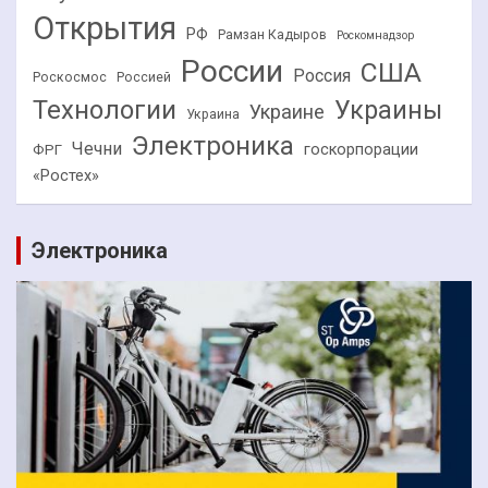
Открытия
РФ
Рамзан Кадыров
Роскомнадзор
России
США
Россия
Роскосмос
Россией
Технологии
Украины
Украине
Украина
Электроника
Чечни
госкорпорации
ФРГ
«Ростех»
Электроника