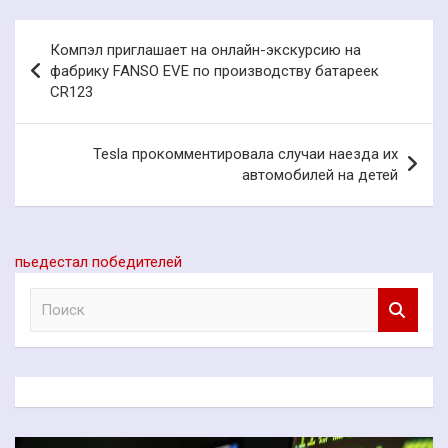
Навигация
Компэл приглашает на онлайн-экскурсию на
по
фабрику FANSO EVE по производству батареек
CR123
записям
Tesla прокомментировала случаи наезда их
автомобилей на детей
пьедестал победителей
П
о
и
с
к