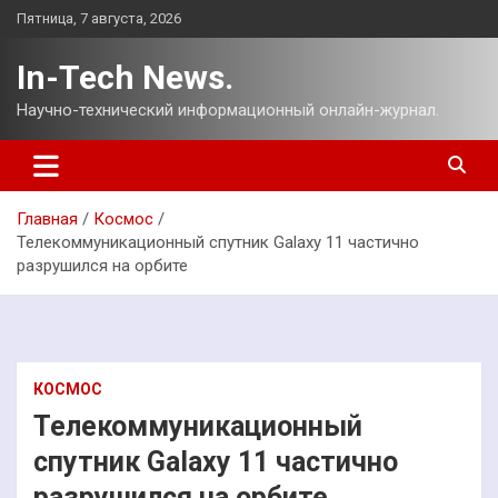
Перейти
Пятница, 7 августа, 2026
к
содержимому
In-Tech News.
Научно-технический информационный онлайн-журнал.
Главная
Космос
Телекоммуникационный спутник Galaxy 11 частично
разрушился на орбите
КОСМОС
Телекоммуникационный
спутник Galaxy 11 частично
разрушился на орбите