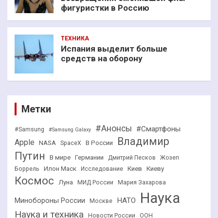
фигуристки в Россию
ТЕХНИКА
Испания выделит больше
средств на оборону
Метки
#Анонсы
#Смартфоны
#Samsung
#Samsung Galaxy
Владимир
Apple
NASA
В России
SpaceX
Путин
В мире
Германии
Дмитрий Песков
Жозеп
Илон Маск
Киев
Киеву
Боррель
Исследование
Космос
Луна
МИД России
Мария Захарова
Наука
НАТО
Минобороны России
Москве
Наука и техника
Новости России
ООН