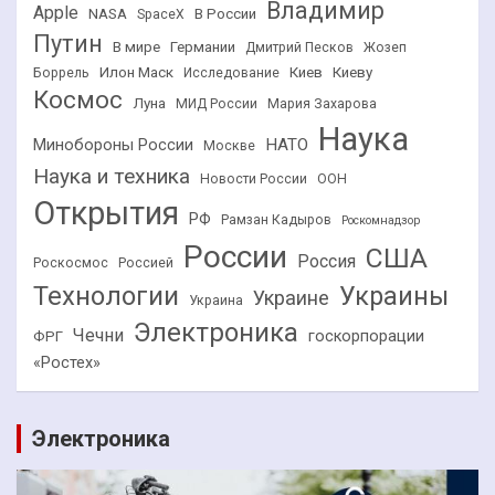
Владимир
Apple
NASA
В России
SpaceX
Путин
В мире
Германии
Дмитрий Песков
Жозеп
Илон Маск
Киев
Киеву
Боррель
Исследование
Космос
Луна
МИД России
Мария Захарова
Наука
НАТО
Минобороны России
Москве
Наука и техника
Новости России
ООН
Открытия
РФ
Рамзан Кадыров
Роскомнадзор
России
США
Россия
Роскосмос
Россией
Технологии
Украины
Украине
Украина
Электроника
Чечни
госкорпорации
ФРГ
«Ростех»
Электроника