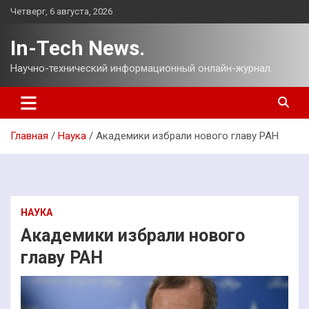
Перейти
Четверг, 6 августа, 2026
к
содержимому
In-Tech News.
Научно-технический информационный онлайн-журнал.
Главная
Наука
Академики избрали нового главу РАН
НАУКА
Академики избрали нового
главу РАН