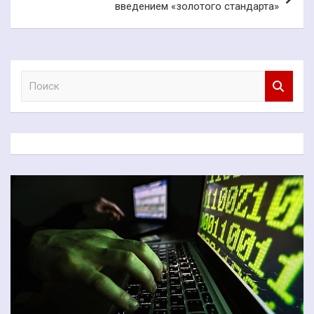
введением «золотого стандарта»
П
о
и
с
к