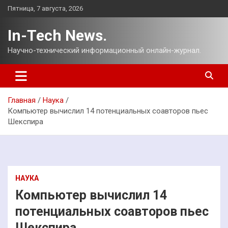
Перейти
Пятница, 7 августа, 2026
к
содержимому
In-Tech News.
Научно-технический информационный онлайн-журнал.
Главная
Наука
Компьютер вычислил 14 потенциальных соавторов пьес
Шекспира
НАУКА
Компьютер вычислил 14
потенциальных соавторов пьес
Шекспира