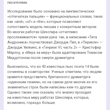
писателями.
Исследование было основано на лингвистических
«отпечатках пальцев» — функциональных словах, таких
как «and», «of» и «the», которые позволяют
сопоставить модель письма с конкретным автором.
Во многих работах Шекспира «отчетливо
прослеживается» чужая рука: так, в написании «Тита
Андроника» поучаствовал Джордж Пил, в «Перикле» —
Джордж Уилкинс, в «Генрихе VI, часть 2» — Кристофер
Марлоу, а «Мера за меру» была адаптирована Томасом
Миддлтоном после смерти драматурга.
Выяснилось, что из 43 известных пьес поэта 14 были
сочинены в соавторстве. Ученые отметили, что людям
нравится представлять британского драматурга
«одиноким гением», но на самом деле многие из его
знаменитых строк были написаны кем-то другим.
Однако также они сказали, что анализ проходил
на известных миру работах Шекспира, которых,
возможно, гораздо больше.