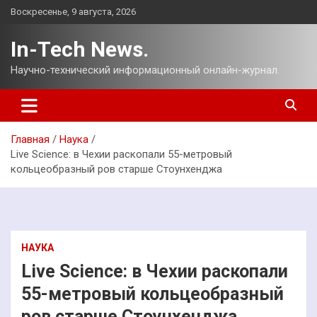
Перейти
Воскресенье, 9 августа, 2026
к
содержимому
In-Tech News.
Научно-технический информационный онлайн-журнал.
Главная
Наука
Live Science: в Чехии раскопали 55-метровый
кольцеобразный ров старше Стоунхенджа
НАУКА
Live Science: в Чехии раскопали
55-метровый кольцеобразный
ров старше Стоунхенджа