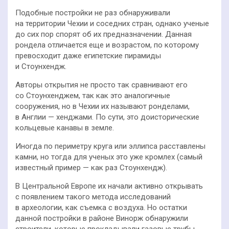
Подобные постройки не раз обнаруживали
на территории Чехии и соседних стран, однако ученые
до сих пор спорят об их предназначении. Данная
рондела отличается еще и возрастом, по которому
превосходит даже египетские пирамиды
и Стоунхендж.
Авторы открытия не просто так сравнивают его
со Стоунхенджем, так как это аналогичные
сооружения, но в Чехии их называют ронделами,
в Англии — хенджами. По сути, это доисторические
кольцевые канавы в земле.
Иногда по периметру круга или эллипса расставлены
камни, но тогда для ученых это уже кромлех (самый
известный пример — как раз Стоунхендж).
В Центральной Европе их начали активно открывать
с появлением такого метода исследований
в археологии, как съемка с воздуха. Но остатки
данной постройки в районе Винорж обнаружили
строители, которые прокладывали газовые трубы