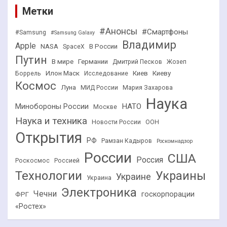
Метки
#Анонсы
#Смартфоны
#Samsung
#Samsung Galaxy
Владимир
Apple
NASA
В России
SpaceX
Путин
В мире
Германии
Дмитрий Песков
Жозеп
Илон Маск
Киев
Киеву
Боррель
Исследование
Космос
Луна
МИД России
Мария Захарова
Наука
НАТО
Минобороны России
Москве
Наука и техника
Новости России
ООН
Открытия
РФ
Рамзан Кадыров
Роскомнадзор
России
США
Россия
Роскосмос
Россией
Технологии
Украины
Украине
Украина
Электроника
Чечни
госкорпорации
ФРГ
«Ростех»