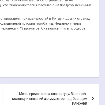
составляла около шести килограммов. Также
 что Yuanmoupithecus xiaoyuan был предком всех ныне
сторождения окаменелостей в Китае и других странах
волюционной истории гилобатид. Недавно ученые
человека и 43 приматов. Оказалось, что в процессе
Meizu представила клавиатуру, Bluetooth-
колонку и внешний аккумулятор под брендом
PANDAER