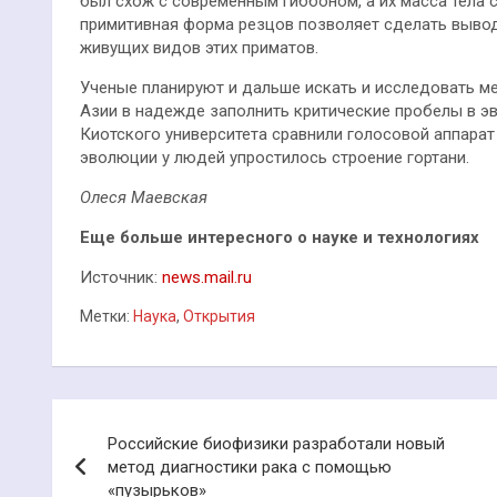
был схож с современным гиббоном, а их масса тела 
примитивная форма резцов позволяет сделать вывод,
живущих видов этих приматов.
Ученые планируют и дальше искать и исследовать ме
Азии в надежде заполнить критические пробелы в э
Киотского университета сравнили голосовой аппарат 
эволюции у людей упростилось строение гортани.
Олеся Маевская
Еще больше интересного о науке и технологиях
Источник:
news.mail.ru
Метки:
Наука
,
Открытия
Навигация
Российские биофизики разработали новый
по
метод диагностики рака с помощью
«пузырьков»