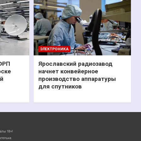
ЭЛЕКТРОНИКА
 ФРП
Ярославский радиозавод
рске
начнет конвейерное
ий
производство аппаратуры
для спутников
алы 18+!
ательна.