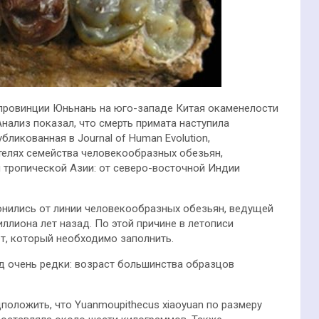
провинции Юньнань на юго-западе Китая окаменелости
нализ показал, что смерть примата наступила
бликованная в Journal of Human Evolution,
елях семейства человекообразных обезьян,
 тропической Азии: от северо-восточной Индии
лонились от линии человекообразных обезьян, ведущей
ллиона лет назад. По этой причине в летописи
т, который необходимо заполнить.
д очень редки: возраст большинства образцов
оложить, что Yuanmoupithecus xiaoyuan по размеру