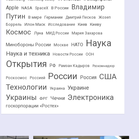
Владимир
Apple
NASA
В России
SpaceX
Путин
В мире
Германии
Дмитрий Песков
Жозеп
Илон Маск
Киев
Киеву
Боррель
Исследование
Космос
Луна
МИД России
Мария Захарова
Наука
НАТО
Минобороны России
Москве
Наука и техника
Новости России
ООН
Открытия
РФ
Рамзан Кадыров
Роскомнадзор
России
США
Россия
Роскосмос
Россией
Технологии
Украине
Украина
Украины
Электроника
Чечни
ФРГ
госкорпорации «Ростех»