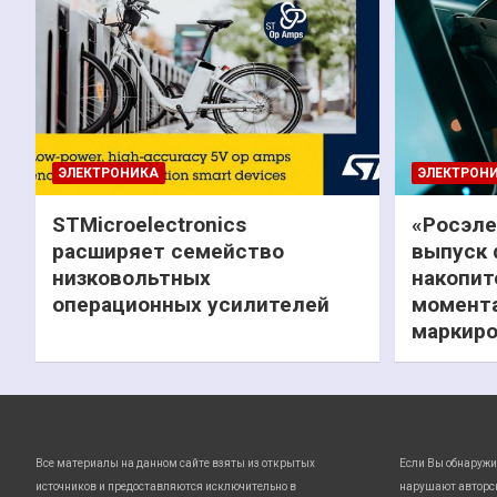
ЭЛЕКТРОНИКА
ЭЛЕКТРОН
STMicroelectronics
«Росэле
расширяет семейство
выпуск 
низковольтных
накопит
операционных усилителей
момента
маркиро
Все материалы на данном сайте взяты из открытых
Если Вы обнаружи
источников и предоставляются исключительно в
нарушают авторс