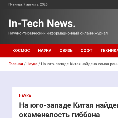
Перейти
Пятница, 7 августа, 2026
к
содержимому
In-Tech News.
Научно-технический информационный онлайн-журнал.
КОСМОС
НАУКА
СВЯЗЬ
СОФТ
ТЕХНИК
Главная
Наука
На юго-западе Китая найдена самая ран
НАУКА
На юго-западе Китая найде
окаменелость гиббона