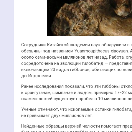
Сотрудники Китайской академии наук обнаружили в 
обезьяны под названием Yuanmoupithecus xiaoyuan. А
около семи-восьми миллионов лет назад. Работа, опу
сосредоточена на эволюции гилобатид — представит
включающем 20 видов гиббонов, обитающих по всей
до Индонезии.
Ранее исследования показали, что эти гиббоны отк
к орангутанам, шимпанзе и людям, примерно 17−22 ми
окаменелостей существует пробел в 10 миллионов ле
Ученые отмечают, что ископаемые останки гилобати
не превышает двух миллионов лет.
Найденные образцы верхней челюсти помогают предп