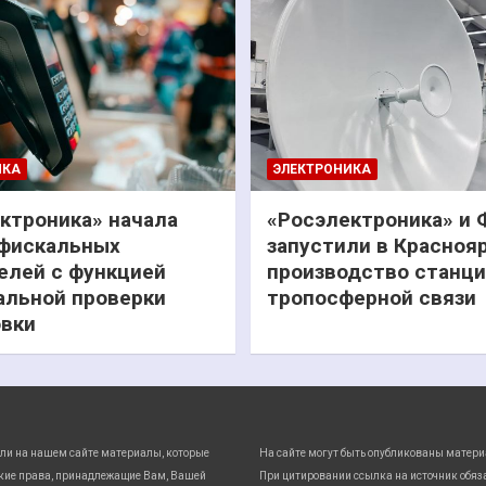
ИКА
ЭЛЕКТРОНИКА
ктроника» начала
«Росэлектроника» и
фискальных
запустили в Красноя
елей с функцией
производство станц
льной проверки
тропосферной связи
вки
ли на нашем сайте материалы, которые
На сайте могут быть опубликованы матери
кие права, принадлежащие Вам, Вашей
При цитировании ссылка на источник обяз