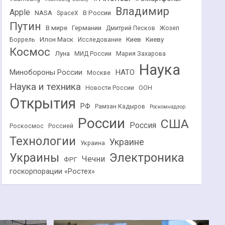
Владимир
Apple
NASA
В России
SpaceX
Путин
В мире
Германии
Дмитрий Песков
Жозеп
Илон Маск
Киев
Киеву
Боррель
Исследование
Космос
Луна
МИД России
Мария Захарова
Наука
НАТО
Минобороны России
Москве
Наука и техника
Новости России
ООН
Открытия
РФ
Рамзан Кадыров
Роскомнадзор
России
США
Россия
Роскосмос
Россией
Технологии
Украине
Украина
Украины
Электроника
Чечни
ФРГ
госкорпорации «Ростех»