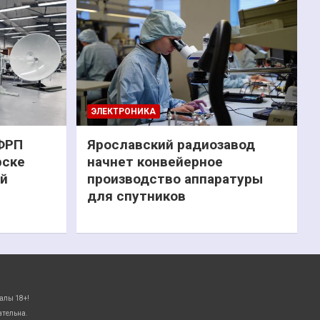
ЭЛЕКТРОНИКА
 ФРП
Ярославский радиозавод
рске
начнет конвейерное
ий
производство аппаратуры
для спутников
алы 18+!
ательна.