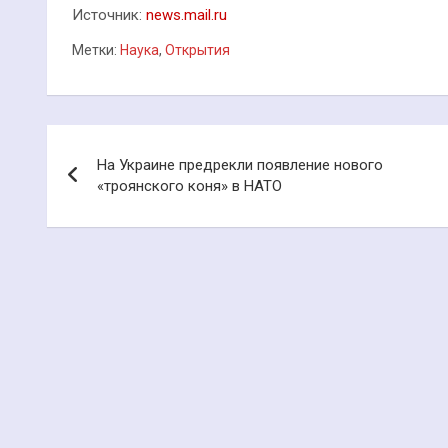
Источник:
news.mail.ru
Метки:
Наука
,
Открытия
Навигация
На Украине предрекли появление нового
по
«троянского коня» в НАТО
записям