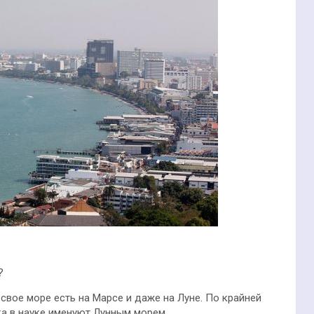
?
 свое море есть на Марсе и даже на Луне. По крайней
ка в науке именуют Лунным морем.