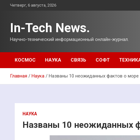
Перейти
Четверг, 6 августа, 2026
к
содержимому
In-Tech News.
Научно-технический информационный онлайн-журнал.
КОСМОС
НАУКА
СВЯЗЬ
СОФТ
ТЕХНИК
Главная
Наука
Названы 10 неожиданных фактов о море
НАУКА
Названы 10 неожиданных ф