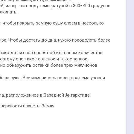
й, извергают воду температурой в 300−400 градусов
акипать.
ит, чтобы покрыть земную сушу слоем в несколько
ре. Чтобы достать до дна, нужно преодолеть более
ако до сих пор спорят об их точном количестве.
оэтому оно такое соленое и такое теплое.
жно обнаружить останки более трех миллионов
была суша. Все изменилось после подъема уровня
ла, расположенное в Западной Антарктиде.
оверхности планеты Земля.