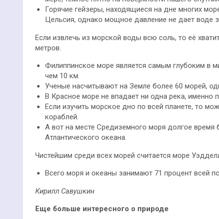
Горячие гейзеры, находящиеся на дне многих море
Цельсия, однако мощное давление не дает воде з
Если извлечь из морской воды всю соль, то её хват
метров.
Филиппинское море является самым глубоким в ми
чем 10 км.
Ученые насчитывают на Земле более 60 морей, одн
В Красное море не впадает ни одна река, именно п
Если изучить морское дно по всей планете, то мо
кораблей.
А вот на месте Средиземного моря долгое время 
Атлантического океана.
Чистейшим среди всех морей считается море Уэддел
Всего моря и океаны занимают 71 процент всей п
Кирилл Савушкин
Еще больше интересного о природе