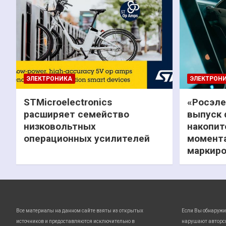
ЭЛЕКТРОНИКА
ЭЛЕКТРОН
STMicroelectronics
«Росэле
расширяет семейство
выпуск 
низковольтных
накопит
операционных усилителей
момента
маркиро
Все материалы на данном сайте взяты из открытых
Если Вы обнаружи
источников и предоставляются исключительно в
нарушают авторс