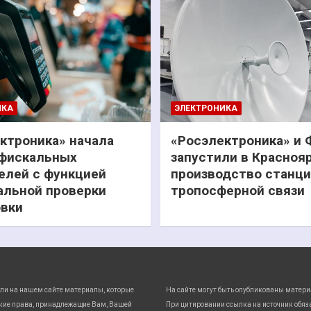
ИКА
ЭЛЕКТРОНИКА
ктроника» начала
«Росэлектроника» и
фискальных
запустили в Красноя
елей с функцией
производство станц
льной проверки
тропосферной связи
вки
ли на нашем сайте материалы, которые
На сайте могут быть опубликованы матери
кие права, принадлежащие Вам, Вашей
При цитировании ссылка на источник обяз