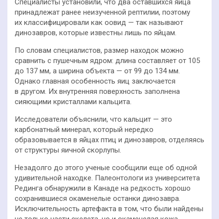
Специалисты установили, что два оставшихся яйца
принадлежат ранее неизученной рептилии, поэтому
их классифицировали как оовид — так называют
динозавров, которые известны лишь по яйцам.
По словам специалистов, размер находок можно
сравнить с пушечным ядром: длина составляет от 105
до 137 мм, а ширина объекта — от 99 до 134 мм.
Однако главная особенность яиц заключается
в другом. Их внутренняя поверхность заполнена
сияющими кристаллами кальцита.
Исследователи объяснили, что кальцит — это
карбонатный минерал, который нередко
образовывается в яйцах птиц и динозавров, отделяясь
от структуры яичной скорлупы.
Незадолго до этого ученые сообщили еще об одной
удивительной находке. Палеонтологи из университета
Рединга обнаружили в Канаде на редкость хорошо
сохранившиеся окаменелые останки динозавра.
Исключительность артефакта в том, что были найдены
не только части скелета, но и окаменелая кожа.