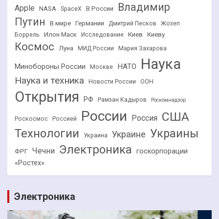
Владимир
Apple
NASA
В России
SpaceX
Путин
В мире
Германии
Дмитрий Песков
Жозеп
Илон Маск
Киев
Киеву
Боррель
Исследование
Космос
Луна
МИД России
Мария Захарова
Наука
НАТО
Минобороны России
Москве
Наука и техника
Новости России
ООН
Открытия
РФ
Рамзан Кадыров
Роскомнадзор
России
США
Россия
Роскосмос
Россией
Технологии
Украины
Украине
Украина
Электроника
Чечни
госкорпорации
ФРГ
«Ростех»
Электроника