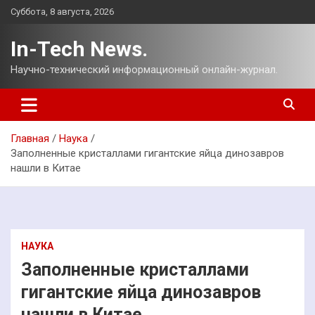
Перейти
Суббота, 8 августа, 2026
к
содержимому
In-Tech News.
Научно-технический информационный онлайн-журнал.
Главная
Наука
Заполненные кристаллами гигантские яйца динозавров
нашли в Китае
НАУКА
Заполненные кристаллами
гигантские яйца динозавров
нашли в Китае